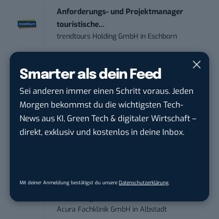
Anforderungs- und Projektmanager
touristische...
trendtours Holding GmbH
in
Eschborn
Content Marketing Specialist Product &
Smarter als dein Feed
Te...
Sei anderen immer einen Schritt voraus. Jeden
Ferdinand Bilstein GmbH & Co. KG
in
Ennepetal
Morgen bekommst du die wichtigsten Tech-
News aus KI, Green Tech & digitaler Wirtschaft –
IT Sales & Online Marketing Manager
direkt, exklusiv und kostenlos in deine Inbox.
(m/w/...
Instaffo GmbH
in
Karlsruhe
Mit deiner Anmeldung bestätigst du unsere
Datenschutzerklärung
.
Marketing Manager – Content
Marketing /...
Acura Fachklinik GmbH
in
Albstadt