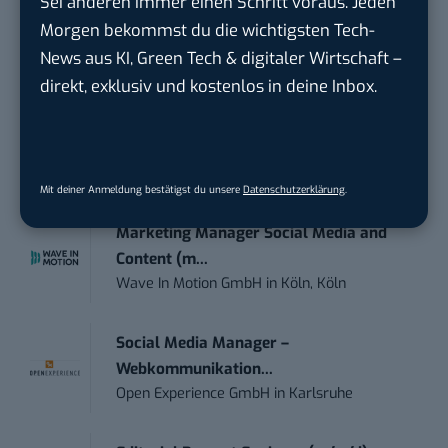
Sei anderen immer einen Schritt voraus. Jeden
Anforderungs- und Projektmanager
Morgen bekommst du die wichtigsten Tech-
touristische...
News aus KI, Green Tech & digitaler Wirtschaft –
trendtours Holding GmbH
in
Eschborn
direkt, exklusiv und kostenlos in deine Inbox.
Content Manager (m/w/g) mit
Schwerpunkt Socia...
LEUCHTTURM1917
in
Geesthacht
Mit deiner Anmeldung bestätigst du unsere
Datenschutzerklärung
.
Marketing Manager Social Media and
Content (m...
Wave In Motion GmbH
in
Köln, Köln
Social Media Manager –
Webkommunikation...
Open Experience GmbH
in
Karlsruhe