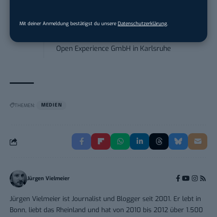
Social Media Manager –
Mit deiner Anmeldung bestätigst du unsere
Datenschutzerklärung
.
Webkommunikation...
Open Experience GmbH
in
Karlsruhe
THEMEN:
MEDIEN
Jürgen Vielmeier
Jürgen Vielmeier ist Journalist und Blogger seit 2001. Er lebt in
Bonn, liebt das Rheinland und hat von 2010 bis 2012 über 1.500