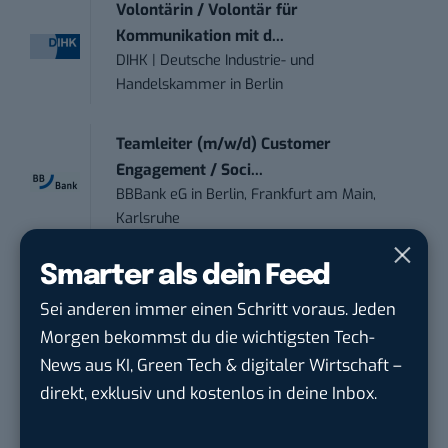
Volontärin / Volontär für
Kommunikation mit d...
DIHK | Deutsche Industrie- und
Handelskammer
in
Berlin
Teamleiter (m/w/d) Customer
Engagement / Soci...
BBBank eG
in
Berlin, Frankfurt am Main,
Karlsruhe
Smarter als dein Feed
Content Manager (m/w/g) mit
Schwerpunkt Socia...
Sei anderen immer einen Schritt voraus. Jeden
LEUCHTTURM1917
in
Geesthacht
Morgen bekommst du die wichtigsten Tech-
News aus KI, Green Tech & digitaler Wirtschaft –
Marketing Manager Social Media and
direkt, exklusiv und kostenlos in deine Inbox.
Content (m...
Wave In Motion GmbH
in
Köln, Köln