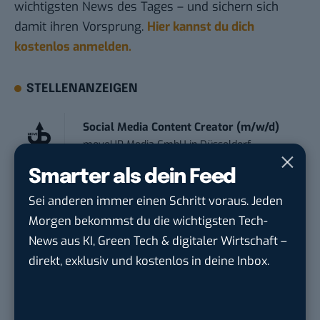
wichtigsten News des Tages – und sichern sich
damit ihren Vorsprung.
Hier kannst du dich
kostenlos anmelden.
STELLENANZEIGEN
Social Media Content Creator (m/w/d)
moveUP Media GmbH
in
Düsseldorf
Smarter als dein Feed
Anforderungs- und Projektmanager
Sei anderen immer einen Schritt voraus. Jeden
touristische...
Morgen bekommst du die wichtigsten Tech-
trendtours Holding GmbH
in
Eschborn
News aus KI, Green Tech & digitaler Wirtschaft –
direkt, exklusiv und kostenlos in deine Inbox.
Content Manager Agrar (m/w/d)
befristet aufgr...
Josera Erbacher Service GmbH & Co...
in
Remote / Mob...