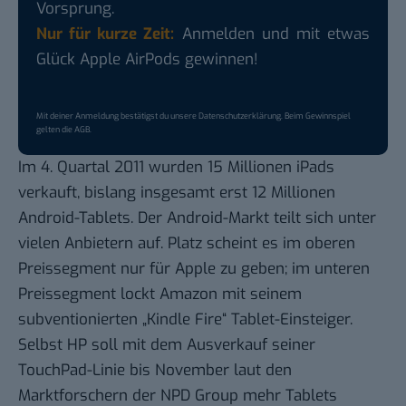
Vorsprung.
Nur für kurze Zeit:
Anmelden und mit etwas
Glück Apple AirPods gewinnen!
Mit deiner Anmeldung bestätigst du unsere
Datenschutzerklärung
. Beim Gewinnspiel
gelten die
AGB
.
Im 4. Quartal 2011 wurden 15 Millionen iPads
verkauft, bislang insgesamt erst 12 Millionen
Android-Tablets. Der Android-Markt teilt sich unter
vielen Anbietern auf. Platz scheint es im oberen
Preissegment
nur für Apple
zu geben; im unteren
Preissegment lockt Amazon mit seinem
subventionierten „
Kindle Fire
“ Tablet-Einsteiger.
Selbst HP soll mit dem Ausverkauf seiner
TouchPad-Linie bis November laut den
Marktforschern der NPD Group
mehr Tablets