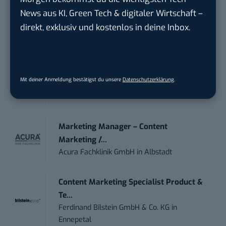
News aus KI, Green Tech & digitaler Wirtschaft –
Anforderungs- und Projektmanager
direkt, exklusiv und kostenlos in deine Inbox.
touristische...
trendtours Holding GmbH
in
Eschborn
IT Sales & Online Marketing Manager
Mit deiner Anmeldung bestätigst du unsere
Datenschutzerklärung
.
(m/w/...
Instaffo GmbH
in
Karlsruhe
Marketing Manager – Content
Marketing /...
Acura Fachklinik GmbH
in
Albstadt
Content Marketing Specialist Product &
Te...
Ferdinand Bilstein GmbH & Co. KG
in
Ennepetal