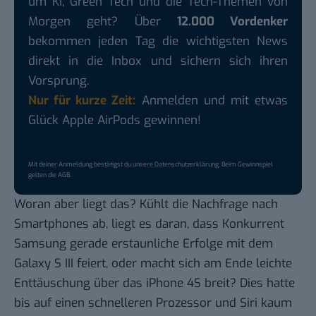
um KI, Green Tech und die Tech-Themen von
Morgen geht? Über
12.000 Vordenker
bekommen jeden Tag die wichtigsten News
direkt in die Inbox und sichern sich ihren
Vorsprung.
Nur für kurze Zeit:
Anmelden und mit etwas
Glück Apple AirPods gewinnen!
Mit deiner Anmeldung bestätigst du unsere
Datenschutzerklärung
. Beim Gewinnspiel
gelten die
AGB
.
Woran aber liegt das? Kühlt die Nachfrage nach
Smartphones ab, liegt es daran, dass Konkurrent
Samsung gerade erstaunliche
Erfolge mit dem
Galaxy S III
feiert, oder macht sich am Ende leichte
Enttäuschung über das iPhone 4S breit? Dies hatte
bis auf einen schnelleren Prozessor und Siri kaum