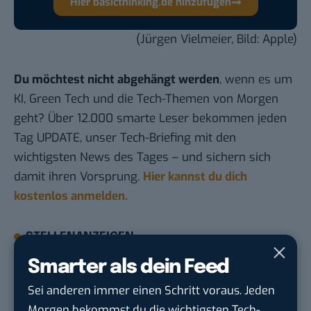
Hier basicthinking.de hinzufügen
(Jürgen Vielmeier, Bild: Apple)
Du möchtest nicht abgehängt werden
, wenn es um
KI, Green Tech und die Tech-Themen von Morgen
geht? Über 12.000 smarte Leser bekommen jeden
Tag UPDATE, unser Tech-Briefing mit den
wichtigsten News des Tages – und sichern sich
damit ihren Vorsprung.
Hier kannst du dich
kostenlos anmelden.
STELLENANZEIGEN
Smarter als dein Feed
Social Media Content Creator (m/w/d)
Sei anderen immer einen Schritt voraus. Jeden
moveUP Media GmbH
in
Düsseldorf
Morgen bekommst du die wichtigsten Tech-