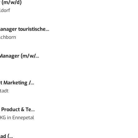
r (m/w/d)
ldorf
nager touristische...
schborn
 Manager (m/w/...
 Marketing /...
tadt
Product & Te...
 KG
in
Ennepetal
d (...