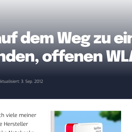
auf dem Weg zu e
nden, offenen W
ktualisiert: 3. Sep. 2012
ch viele meiner
e Hersteller