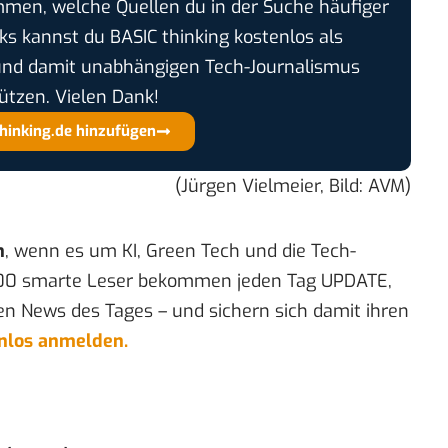
timmen, welche Quellen du in der Suche häufiger
cks kannst du BASIC thinking kostenlos als
und damit unabhängigen Tech-Journalismus
ützen. Vielen Dank!
thinking.de hinzufügen
(Jürgen Vielmeier, Bild: AVM)
n
, wenn es um KI, Green Tech und die Tech-
00 smarte Leser bekommen jeden Tag UPDATE,
en News des Tages – und sichern sich damit ihren
enlos anmelden.