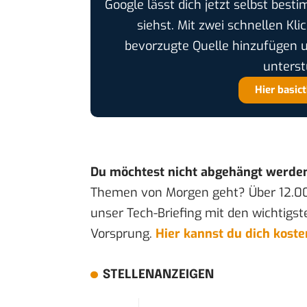
Google lässt dich jetzt selbst bes
siehst. Mit zwei schnellen Kli
bevorzugte Quelle hinzufügen 
unterst
Hier basic
Du möchtest nicht abgehängt werde
Themen von Morgen geht? Über 12.0
unser Tech-Briefing mit den wichtigst
Vorsprung.
Hier kannst du dich kost
STELLENANZEIGEN