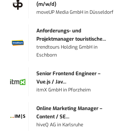
(m/w/d)
moveUP Media GmbH
in
Düsseldorf
Anforderungs- und
Projektmanager touristische...
trendtours Holding GmbH
in
Eschborn
Senior Frontend Engineer –
Vue.js / Jav...
itmX GmbH
in
Pforzheim
Online Marketing Manager –
Content / SE...
hiveQ AG
in
Karlsruhe