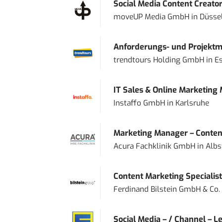
Social Media Content Creato
moveUP Media GmbH
in
Düsse
Anforderungs- und Projektma
trendtours Holding GmbH
in
E
IT Sales & Online Marketing
Instaffo GmbH
in
Karlsruhe
Marketing Manager – Content
Acura Fachklinik GmbH
in
Albs
Content Marketing Specialist 
Ferdinand Bilstein GmbH & Co.
Social Media – / Channel – Lea