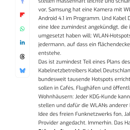
stellen massenhaft leichte und schl
vor, Samsung hat eine
Kamera mit W
Android 4.1 im Programm. Und Kabel 
eine Idee zumindest angekündigt, die 
umgesetzt haben will:
WLAN-Hotspot
jedermann
, auf dass ein flächendeck
entstehe.
Das ist zumindest Teil eines Plans des
Kabelnetzbetreibers Kabel Deutschlan
bundesweit tausende Hotspots errichte
sollen in Cafés, Flughäfen und öffent
Wohnhäusern: Jeder KDG-Kunde kann
stellen und dafür die WLANs anderer 
Idee des freien Funknetzwerks
fon
, J
Provider angedacht. Immerhin. Das Hau