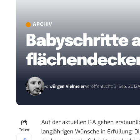
ARCHIV
Babyschritte 
flächendecke
von
Jürgen Vielmeier
Veröffentlicht: 3. Sep. 2012
A
Auf der aktuellen IFA gehen erstaunli
Teilen
langjährigen Wünsche in Erfüllung: Di