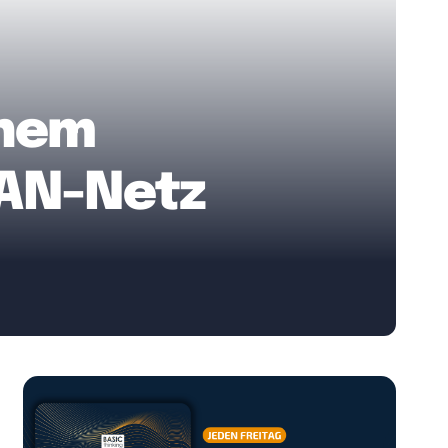
inem
LAN-Netz