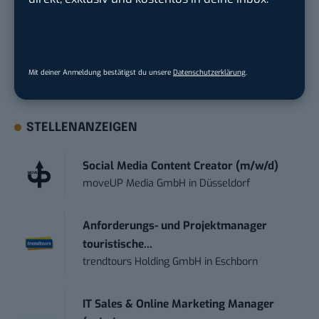
geht? Über 12.000 smarte Leser bekommen jeden
Tag UPDATE, unser Tech-Briefing mit den
wichtigsten News des Tages – und sichern sich
damit ihren Vorsprung.
Hier kannst du dich
Mit deiner Anmeldung bestätigst du unsere
Datenschutzerklärung
.
kostenlos anmelden.
STELLENANZEIGEN
Social Media Content Creator (m/w/d)
moveUP Media GmbH
in
Düsseldorf
Anforderungs- und Projektmanager
touristische...
trendtours Holding GmbH
in
Eschborn
IT Sales & Online Marketing Manager