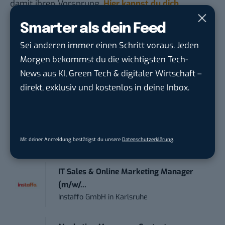
damit ihren Vorsprung.
Hier kannst du dich
kostenlos anmelden.
Smarter als dein Feed
Sei anderen immer einen Schritt voraus. Jeden
STELLENANZEIGEN
Morgen bekommst du die wichtigsten Tech-
News aus KI, Green Tech & digitaler Wirtschaft –
Social Media Content Creator (m/w/d)
direkt, exklusiv und kostenlos in deine Inbox.
moveUP Media GmbH
in
Düsseldorf
Anforderungs- und Projektmanager
touristische...
Mit deiner Anmeldung bestätigst du unsere
Datenschutzerklärung
.
trendtours Holding GmbH
in
Eschborn
IT Sales & Online Marketing Manager
(m/w/...
Instaffo GmbH
in
Karlsruhe