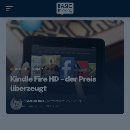
ARCHIV
MONEY
Kindle Fire HD – der Preis
überzeugt
von
Adrian Bolz
Veröffentlicht: 25. Okt. 2012
Aktualisiert: 25. Okt. 2012