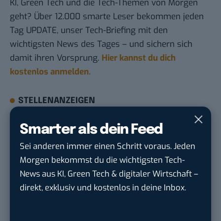
KI, Green Tech und die Tech-Themen von Morgen
geht? Über 12.000 smarte Leser bekommen jeden
Tag UPDATE, unser Tech-Briefing mit den
wichtigsten News des Tages – und sichern sich
damit ihren Vorsprung.
Hier kannst du dich
kostenlos anmelden.
STELLENANZEIGEN
Social Media Content Creator (m/w/d)
Smarter als dein Feed
moveUP Media GmbH
in
Düsseldorf
Sei anderen immer einen Schritt voraus. Jeden
Morgen bekommst du die wichtigsten Tech-
Anforderungs- und Projektmanager
News aus KI, Green Tech & digitaler Wirtschaft –
touristische...
direkt, exklusiv und kostenlos in deine Inbox.
trendtours Holding GmbH
in
Eschborn