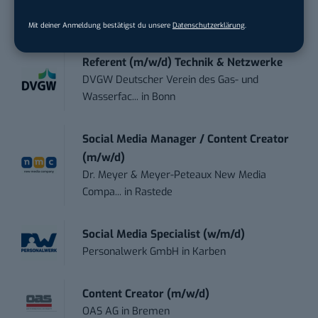
Social Media Manager (m/w/d)
BANNERKÖNIG GmbH
in
Gelsenkirchen
Mit deiner Anmeldung bestätigst du unsere
Datenschutzerklärung
.
Referent (m/w/d) Technik & Netzwerke
DVGW Deutscher Verein des Gas- und
Wasserfac...
in
Bonn
Social Media Manager / Content Creator
(m/w/d)
Dr. Meyer & Meyer-Peteaux New Media
Compa...
in
Rastede
Social Media Specialist (w/m/d)
Personalwerk GmbH
in
Karben
Content Creator (m/w/d)
OAS AG
in
Bremen