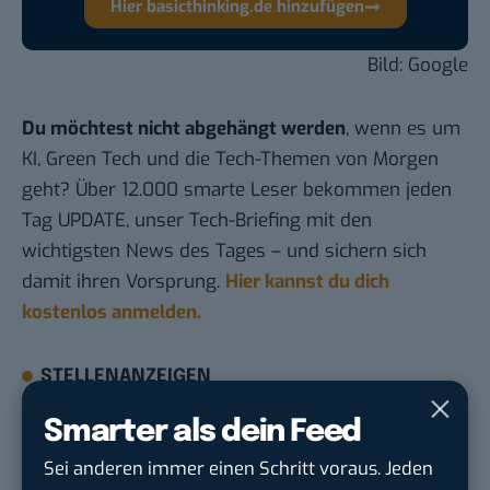
Hier basicthinking.de hinzufügen
Bild: Google
Du möchtest nicht abgehängt werden
, wenn es um
KI, Green Tech und die Tech-Themen von Morgen
geht? Über 12.000 smarte Leser bekommen jeden
Tag UPDATE, unser Tech-Briefing mit den
wichtigsten News des Tages – und sichern sich
damit ihren Vorsprung.
Hier kannst du dich
kostenlos anmelden.
STELLENANZEIGEN
Smarter als dein Feed
Social Media Content Creator (m/w/d)
moveUP Media GmbH
in
Düsseldorf
Sei anderen immer einen Schritt voraus. Jeden