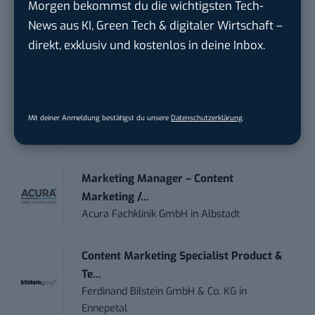
Morgen bekommst du die wichtigsten Tech-
Anforderungs- und Projektmanager
News aus KI, Green Tech & digitaler Wirtschaft –
touristische...
direkt, exklusiv und kostenlos in deine Inbox.
trendtours Holding GmbH
in
Eschborn
IT Sales & Online Marketing Manager
(m/w/...
Mit deiner Anmeldung bestätigst du unsere
Datenschutzerklärung
.
Instaffo GmbH
in
Karlsruhe
Marketing Manager – Content
Marketing /...
Acura Fachklinik GmbH
in
Albstadt
Content Marketing Specialist Product &
Te...
Ferdinand Bilstein GmbH & Co. KG
in
Ennepetal