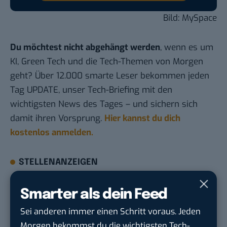
Bild: MySpace
Du möchtest nicht abgehängt werden
, wenn es um
KI, Green Tech und die Tech-Themen von Morgen
geht? Über 12.000 smarte Leser bekommen jeden
Tag UPDATE, unser Tech-Briefing mit den
wichtigsten News des Tages – und sichern sich
damit ihren Vorsprung.
Hier kannst du dich
kostenlos anmelden.
STELLENANZEIGEN
Social Media Content Creator (m/w/d)
Smarter als dein Feed
moveUP Media GmbH
in
Düsseldorf
Sei anderen immer einen Schritt voraus. Jeden
Morgen bekommst du die wichtigsten Tech-