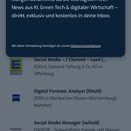
Anforderungs- und Projektmanager
News aus KI, Green Tech & digitaler Wirtschaft –
touristische...
direkt, exklusiv und kostenlos in deine Inbox.
trendtours Holding GmbH
in
Eschborn
Content-Manager (m/w/d)
Hermann Sewerin GmbH
in
Gütersloh
Mit deiner Anmeldung bestätigst du unsere
Datenschutzerklärung
.
Social Media – / Channel – Lead (...
EDEKA Südwest Stiftung & Co. KG
in
Offenburg
Digital Forensic Analyst (f/m/d)
ZEISS
in
Oberkochen (Baden-Württemberg),
München
Social Media Manager (w/m/d)
ENERVIE - Südwestfalen Energie und Wasser