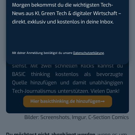
designmäßig eher bedeckt zu agieren. Manchmal
Morgen bekommst du die wichtigsten Tech-
finde ich jedoch, ein bisschen mehr Touch and Feel
News aus KI, Green Tech & digitaler Wirtschaft –
könnte viele Google-Produkte noch besser machen.
direkt, exklusiv und kostenlos in deine Inbox.
Google lässt dich jetzt selbst bestimmen,
Mit deiner Anmeldung bestätigst du unsere
Datenschutzerklärung
.
welche Quellen du in der Suche häufiger
siehst. Mit zwei schnellen Klicks kannst du
BASIC thinking kostenlos als bevorzugte
Quelle hinzufügen und damit unabhängigen
Tech-Journalismus unterstützen. Vielen Dank!
Hier basicthinking.de hinzufügen
Bilder: Screenshots,
Imgur
,
C-Section Comics
Du möchtest nicht abgehängt werden
, wenn es um