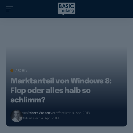
ARCHIV
Marktanteil von Windows 8:
Flop oder alles halb so
schlimm?
von
Robert Vossen
Veröffentlicht: 4. Apr. 2013
Aktualisiert: 4. Apr. 2013