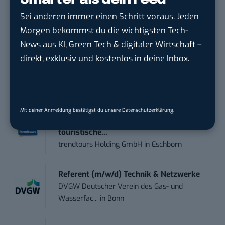
damit ihren Vorsprung.
Hier kannst du dich
Sei anderen immer einen Schritt voraus. Jeden
kostenlos anmelden.
Morgen bekommst du die wichtigsten Tech-
News aus KI, Green Tech & digitaler Wirtschaft –
STELLENANZEIGEN
direkt, exklusiv und kostenlos in deine Inbox.
Social Media Content Creator (m/w/d)
moveUP Media GmbH
in
Düsseldorf
Mit deiner Anmeldung bestätigst du unsere
Datenschutzerklärung
.
Anforderungs- und Projektmanager
touristische...
trendtours Holding GmbH
in
Eschborn
Referent (m/w/d) Technik & Netzwerke
DVGW Deutscher Verein des Gas- und
Wasserfac...
in
Bonn