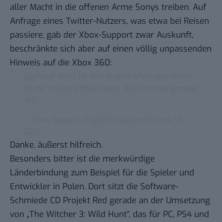
aller Macht in die offenen Arme Sonys treiben. Auf
Anfrage eines Twitter-Nutzers, was etwa bei Reisen
passiere, gab der Xbox-Support zwar Auskunft,
beschränkte sich aber auf einen völlig unpassenden
Hinweis auf die Xbox 360:
@gi4ouR
You’ll be able to play when you return
home. I travel with an Xbox 360 for road gaming.
^PS
— Xbox Support 2 (@XboxSupport2)
June 12,
2013
Danke, äußerst hilfreich.
Besonders bitter ist die merkwürdige
Länderbindung zum Beispiel für die Spieler und
Entwickler in Polen. Dort sitzt die Software-
Schmiede
CD Projekt Red
gerade an der Umsetzung
von „The Witcher 3: Wild Hunt“, das für PC, PS4 und