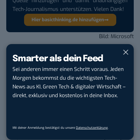
Quelle hinzufügen und damit unabhängigen
Tech-Journalismus unterstützen. Vielen Dank!
Hier basicthinking.de hinzufügen
Bild: Microsoft
Du möchtest nicht abgehängt werden
, wenn es um
Smarter als dein Feed
KI, Green Tech und die Tech-Themen von Morgen
Sei anderen immer einen Schritt voraus. Jeden
geht? Über 12.000 smarte Leser bekommen jeden
Morgen bekommst du die wichtigsten Tech-
Tag UPDATE, unser Tech-Briefing mit den
News aus KI, Green Tech & digitaler Wirtschaft –
wichtigsten News des Tages – und sichern sich
direkt, exklusiv und kostenlos in deine Inbox.
damit ihren Vorsprung.
Hier kannst du dich
kostenlos anmelden.
STELLENANZEIGEN
Mit deiner Anmeldung bestätigst du unsere
Datenschutzerklärung
.