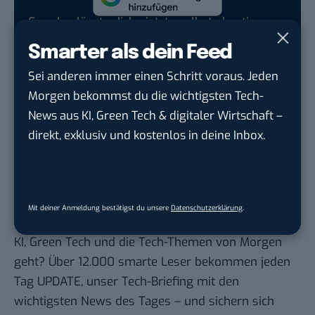
Google lässt dich jetzt selbst bestimmen,
welche Quellen du in der Suche häufiger
Smarter als dein Feed
siehst. Mit zwei schnellen Klicks kannst du
Sei anderen immer einen Schritt voraus. Jeden
BASIC thinking kostenlos als bevorzugte
Morgen bekommst du die wichtigsten Tech-
Quelle hinzufügen und damit unabhängigen
News aus KI, Green Tech & digitaler Wirtschaft –
Tech-Journalismus unterstützen. Vielen Dank!
direkt, exklusiv und kostenlos in deine Inbox.
Hier basicthinking.de hinzufügen
Bilder: ©
Tobias Gillen
, Screenshots: TinyWorld
Mit deiner Anmeldung bestätigst du unsere
Datenschutzerklärung
.
Du möchtest nicht abgehängt werden
, wenn es um
KI, Green Tech und die Tech-Themen von Morgen
geht? Über 12.000 smarte Leser bekommen jeden
Tag UPDATE, unser Tech-Briefing mit den
wichtigsten News des Tages – und sichern sich