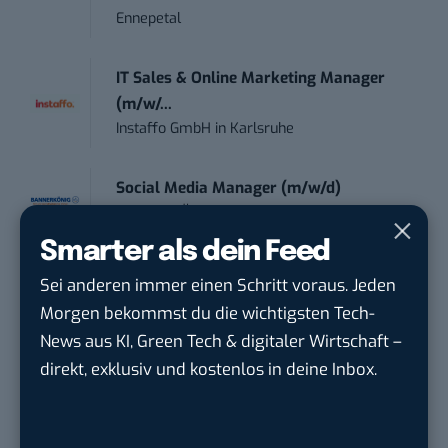
Ennepetal
IT Sales & Online Marketing Manager
(m/w/...
Instaffo GmbH
in
Karlsruhe
Social Media Manager (m/w/d)
BANNERKÖNIG GmbH
in
Gelsenkirchen
Smarter als dein Feed
Referent (m/w/d) Technik & Netzwerke
Sei anderen immer einen Schritt voraus. Jeden
DVGW Deutscher Verein des Gas- und
Morgen bekommst du die wichtigsten Tech-
Wasserfac...
in
Bonn
News aus KI, Green Tech & digitaler Wirtschaft –
direkt, exklusiv und kostenlos in deine Inbox.
Social Media Manager / Content Creator
(m/w/d)
Dr. Meyer & Meyer-Peteaux New Media