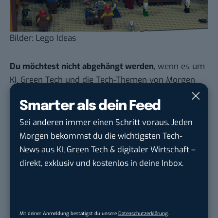
Bilder:
Lego Ideas
Du möchtest nicht abgehängt werden
, wenn es um
KI, Green Tech und die Tech-Themen von Morgen
geht? Über 12.000 smarte Leser bekommen jeden
Smarter als dein Feed
Tag UPDATE, unser Tech-Briefing mit den
wichtigsten News des Tages – und sichern sich
Sei anderen immer einen Schritt voraus. Jeden
damit ihren Vorsprung.
Hier kannst du dich
Morgen bekommst du die wichtigsten Tech-
kostenlos anmelden.
News aus KI, Green Tech & digitaler Wirtschaft –
direkt, exklusiv und kostenlos in deine Inbox.
STELLENANZEIGEN
Social Media Content Creator (m/w/d)
Mit deiner Anmeldung bestätigst du unsere
Datenschutzerklärung
.
moveUP Media GmbH
in
Düsseldorf