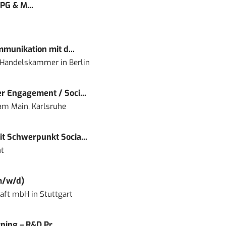
PG & M...
mmunikation mit d...
nd Handelskammer
in
Berlin
r Engagement / Soci...
 am Main, Karlsruhe
t Schwerpunkt Socia...
t
m/w/d)
haft mbH
in
Stuttgart
ning – R&D Pr...