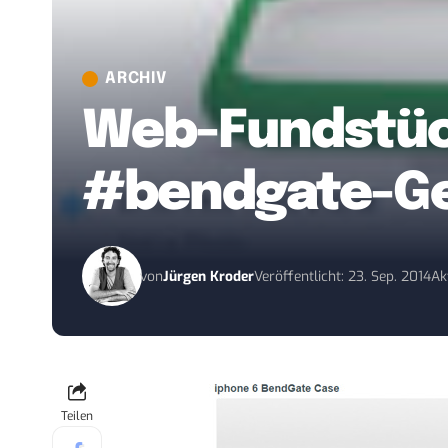
ARCHIV
Web-Fundstück
#bendgate-Ge
von
Jürgen Kroder
Veröffentlicht: 23. Sep. 2014
Ak
Teilen