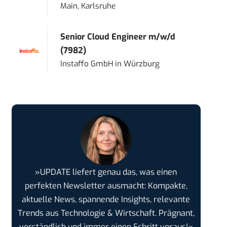
Main, Karlsruhe
Senior Cloud Engineer m/w/d
(7982)
Instaffo GmbH
in
Würzburg
»UPDATE liefert genau das, was einen
perfekten Newsletter ausmacht: Kompakte,
aktuelle News, spannende Insights, relevante
Trends aus Technologie & Wirtschaft. Prägnant,
verständlich und immer einen Schritt voraus!«