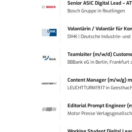
Senior ASIC Digital Lead – AT
Bosch Gruppe
in
Reutlingen
Volontärin / Volontär für Ko
DIHK | Deutsche Industrie- u
Teamleiter (m/w/d) Custome
BBBank eG
in
Berlin, Frankfurt
Content Manager (m/w/g) mi
LEUCHTTURM1917
in
Geesthach
Editorial Prompt Engineer (
Motor Presse Verlagsgesellsc
Working Student Digital Lear