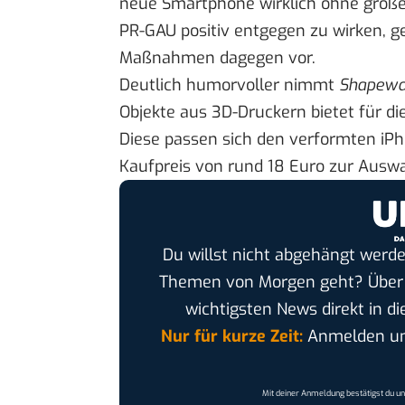
neue Smartphone wirklich ohne große
PR-GAU positiv entgegen zu wirken, g
Maßnahmen dagegen vor
.
Deutlich humorvoller nimmt
Shapewa
Objekte aus 3D-Druckern bietet für d
Diese passen sich den verformten iPh
Kaufpreis von rund 18 Euro zur Auswa
Du willst nicht abgehängt werde
Themen von Morgen geht? Übe
wichtigsten News direkt in di
Nur für kurze Zeit:
Anmelden und
Mit deiner Anmeldung bestätigst du u