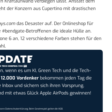
n Kraftaufwand verbiegen lässt. Anstatt dem
eht der Konzern aus Cupertino
mit drastischen
ys.com
das Desaster auf. Der Onlineshop für
ie #bendgate-Betroffenen
die ideale Hülle an
.
one 6 an, 12 verschiedene Farben stehen für den
hl.
n, wenn es um KI, Green Tech und die Tech-
r
12.000 Vordenker
bekommen jeden Tag die
e Inbox und sichern sich ihren Vorsprung.
 mit etwas Glück Apple AirPods gewinnen!
nsere
Datenschutzerklärung
. Beim Gewinnspiel gelten die
AGB
.