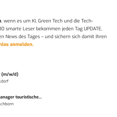
n
, wenn es um KI, Green Tech und die Tech-
00 smarte Leser bekommen jeden Tag UPDATE,
en News des Tages – und sichern sich damit ihren
enlos anmelden.
r (m/w/d)
ldorf
nager touristische...
schborn