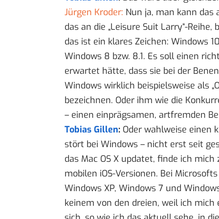
Jürgen Kroder:
Nun ja, man kann das a
das an die „Leisure Suit Larry“-Reihe, 
das ist ein klares Zeichen: Windows 10
Windows 8 bzw. 8.1. Es soll einen rich
erwartet hätte, dass sie bei der Bene
Windows wirklich beispielsweise als „O
bezeichnen. Oder ihm wie die Konkurr
– einen einprägsamen, artfremden B
Tobias Gillen
:
Oder wahlweise einen ka
stört bei Windows – nicht erst seit ge
das Mac OS X updatet, finde ich mich zu
mobilen iOS-Versionen. Bei Microsoft
Windows XP, Windows 7 und Windows 
keinem von den dreien, weil ich mich 
sich, so wie ich das aktuell sehe, in d