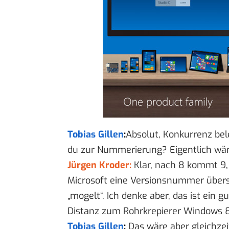
Tobias Gillen
:
Absolut, Konkurrenz be
du zur Nummerierung? Eigentlich wä
Jürgen Kroder:
Klar, nach 8 kommt 9, 
Microsoft eine Versionsnummer übers
„mogelt“. Ich denke aber, das ist ein g
Distanz zum Rohrkrepierer Windows 
Tobias Gillen
:
Das wäre aber gleichzei