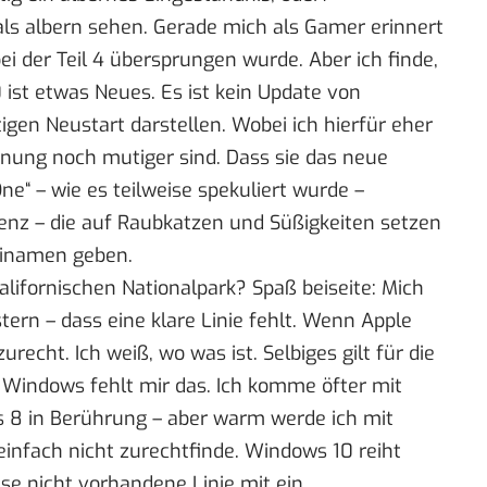
ls albern sehen. Gerade mich als Gamer erinnert
bei der Teil 4 übersprungen wurde. Aber ich finde,
 ist etwas Neues. Es ist kein Update von
tigen Neustart darstellen. Wobei ich hierfür eher
nnung noch mutiger sind. Dass sie das neue
ne“ – wie es teilweise spekuliert wurde –
enz – die auf Raubkatzen und Süßigkeiten setzen
einamen geben.
lifornischen Nationalpark? Spaß beiseite: Mich
stern – dass eine klare Linie fehlt. Wenn Apple
recht. Ich weiß, wo was ist. Selbiges gilt für die
s Windows fehlt mir das. Ich komme öfter mit
8 in Berührung – aber warm werde ich mit
einfach nicht zurechtfinde. Windows 10 reiht
iese nicht vorhandene Linie mit ein.