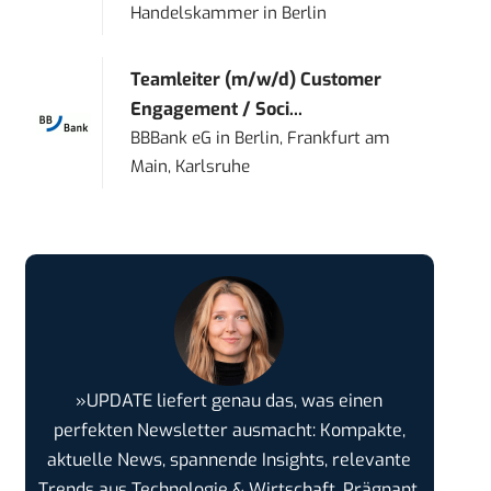
Handelskammer
in
Berlin
Teamleiter (m/w/d) Customer
Engagement / Soci...
BBBank eG
in
Berlin, Frankfurt am
Main, Karlsruhe
»UPDATE liefert genau das, was einen
perfekten Newsletter ausmacht: Kompakte,
aktuelle News, spannende Insights, relevante
Trends aus Technologie & Wirtschaft. Prägnant,