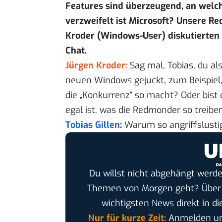
Features sind überzeugend, an welc
verzweifelt ist Microsoft? Unsere Re
Kroder (Windows-User) diskutierte
Chat.
Jürgen Kroder:
Sag mal, Tobias, du al
neuen Windows gejuckt, zum Beispiel,
die „Konkurrenz“ so macht? Oder bist 
egal ist, was die Redmonder so treibe
Tobias Gillen
:
Warum so angriffslustig
Du willst nicht abgehängt werde
Themen von Morgen geht? Übe
wichtigsten News direkt in di
Nur für kurze Zeit:
Anmelden und