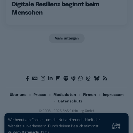
Digitale Resilienz beginnt beim
Menschen
Mehr anzeigen
Über uns
Presse
Mediadaten
Firmen
Impressum
Datenschutz
© 2003 - 2026 BASIC thinking GmbH
Wir benutzen Cookies, um die Nutzerfreundlichkeit der
Alles
iPhone 17 Pro sichern:
Für 1 € +
Website zu verbessern. Durch deinen Besuch stimmst
klar!
200 € Hardware-Bonus!
du dem
Datenschutz
zu.