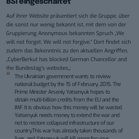
BSI eingeschaltet
Auf ihrer Website präsentiert sich die Gruppe, über
die sonst nur wenig bekannt ist, mit dem von der
Gruppierung Anonymous bekannten Spruch „We
will not forget. We will not forgive.“ Dort findet sich
zudem das Bekenntnis zu den aktuellen Angriffen,
„
CyberBerkut has blocked German Chancellor and
the Bundestag’s websites
„:
The Ukrainian government wants to review
national budget by the 15 of February, 2015. The
Prime Minister Arseniy Yatsenyuk hopes to
obtain multi-billion credits from the EU and the
IMF. It is obvious how this money will be wasted.
Yatsenyuk needs money to extend the war and
not to restore collapsed infrastructure of our
country.This war has already taken thousands of
lives, and Yatsenyuk will kill more for your