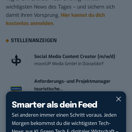
wichtigsten News des Tages – und sichern sich
damit ihren Vorsprung.
Hier kannst du dich
kostenlos anmelden.
STELLENANZEIGEN
Social Media Content Creator (m/w/d)
moveUP Media GmbH
in
Düsseldorf
Anforderungs- und Projektmanager
touristische...
trendtours Holding GmbH
in
Eschborn
Smarter als dein Feed
Social Media Manager (w/m/d)
Sei anderen immer einen Schritt voraus. Jeden
ENERVIE - Südwestfalen Energie und Wasser
Morgen bekommst du die wichtigsten Tech-
AG
in
Hagen
News aus KI, Green Tech & digitaler Wirtschaft –