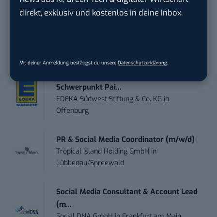
direkt, exklusiv und kostenlos in deine Inbox.
PR & Social Media Coordinator (m/w/d)
Tropical Island Holding GmbH
in
Königs
Wusterhausen
Mit deiner Anmeldung bestätigst du unsere
Datenschutzerklärung
.
Performance Marketing Manager
Schwerpunkt Pai...
EDEKA Südwest Stiftung & Co. KG
in
Offenburg
PR & Social Media Coordinator (m/w/d)
Tropical Island Holding GmbH
in
Lübbenau/Spreewald
Social Media Consultant & Account Lead
(m...
Social DNA GmbH
in
Frankfurt am Main,