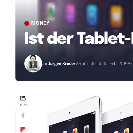
MONEY
Ist der Table
von
Jürgen Kroder
Veröffentlicht: 10. Feb. 2015
Ak
Teilen