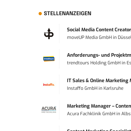
STELLENANZEIGEN
Social Media Content Creato
moveUP Media GmbH
in
Düsse
Anforderungs- und Projektma
trendtours Holding GmbH
in
E
IT Sales & Online Marketing
Instaffo GmbH
in
Karlsruhe
Marketing Manager – Content
Acura Fachklinik GmbH
in
Albs