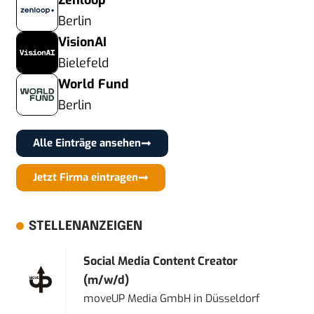
Zenloop
Berlin
VisionAI
Bielefeld
World Fund
Berlin
Alle Einträge ansehen
Jetzt Firma eintragen
STELLENANZEIGEN
Social Media Content Creator
(m/w/d)
moveUP Media GmbH
in
Düsseldorf