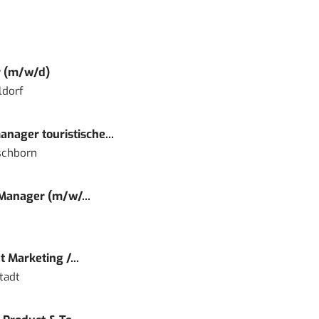
r (m/w/d)
ldorf
nager touristische...
schborn
 Manager (m/w/...
 Marketing /...
tadt