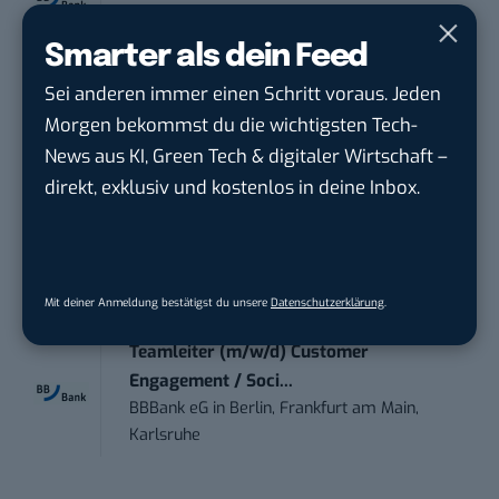
BBBank eG
in
Berlin, Frankfurt am Main,
Karlsruhe
Smarter als dein Feed
Sei anderen immer einen Schritt voraus. Jeden
Senior ASIC Digital Lead – ATPG & M...
Morgen bekommst du die wichtigsten Tech-
Bosch Gruppe
in
Reutlingen
News aus KI, Green Tech & digitaler Wirtschaft –
direkt, exklusiv und kostenlos in deine Inbox.
Volontärin / Volontär für
Kommunikation mit d...
DIHK | Deutsche Industrie- und
Handelskammer
in
Berlin
Mit deiner Anmeldung bestätigst du unsere
Datenschutzerklärung
.
Teamleiter (m/w/d) Customer
Engagement / Soci...
BBBank eG
in
Berlin, Frankfurt am Main,
Karlsruhe