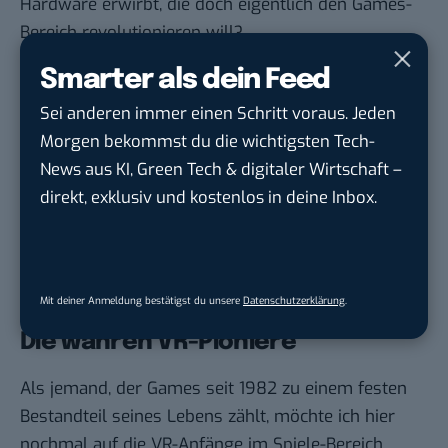
Hardware erwirbt, die doch eigentlich den Games-
Bereich revolutionieren will?
Zum einen wird Oculus den größten Einfluß
Smarter als dein Feed
außerhalb
der Games-Branche haben. Wieso,
Sei anderen immer einen Schritt voraus. Jeden
weshalb, warum? Das werde ich in einem späteren
Morgen bekommst du die wichtigsten Tech-
Teil dieser Serie beleuchten. Zum anderen werden
News aus KI, Green Tech & digitaler Wirtschaft –
sich Gamer in den kommenden Jahren weiter von
direkt, exklusiv und kostenlos in deine Inbox.
den klassischen Plattformen (Xbox, PlayStation etc.)
weg bewegen. So wie mobile Geräte immer
wichtiger bei Spielern werden, nehmen auch soziale
Netzwerke beim Gaming zukünftig weiter an
Mit deiner Anmeldung bestätigst du unsere
Datenschutzerklärung
.
Bedeutung zu.
Die wahren VR-Pioniere
Als jemand, der Games seit 1982 zu einem festen
Bestandteil seines Lebens zählt, möchte ich hier
nochmal auf die VR-Anfänge im Spiele-Bereich