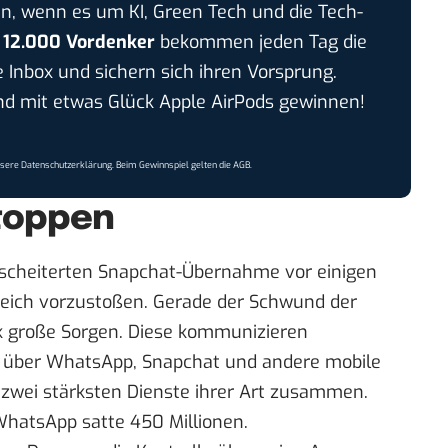
n, wenn es um KI, Green Tech und die Tech-
r
12.000 Vordenker
bekommen jeden Tag die
e Inbox und sichern sich ihren Vorsprung.
 mit etwas Glück Apple AirPods gewinnen!
nsere
Datenschutzerklärung
. Beim Gewinnspiel gelten die
AGB
.
toppen
scheiterten Snapchat-Übernahme vor einigen
reich vorzustoßen. Gerade der Schwund der
 große Sorgen. Diese kommunizieren
 über WhatsApp, Snapchat und andere mobile
 zwei stärksten Dienste ihrer Art zusammen.
 WhatsApp satte 450 Millionen.