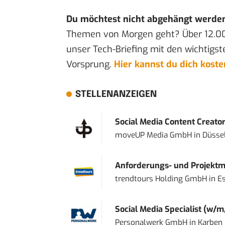
Du möchtest nicht abgehängt werde
Themen von Morgen geht? Über 12.0
unser Tech-Briefing mit den wichtigst
Vorsprung.
Hier kannst du dich kost
STELLENANZEIGEN
Social Media Content Creato
moveUP Media GmbH
in
Düsse
Anforderungs- und Projektma
trendtours Holding GmbH
in
E
Social Media Specialist (w/m
Personalwerk GmbH
in
Karben