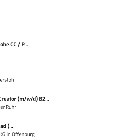
obe CC / P...
ersloh
reator (m/w/d) B2...
er Ruhr
d (...
 KG
in
Offenburg