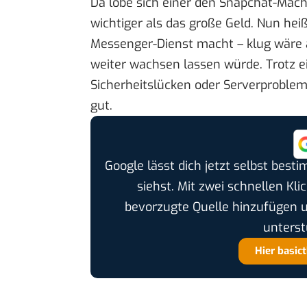
Da lobe sich einer den Snapchat-Mach
wichtiger als das große Geld. Nun he
Messenger-Dienst macht – klug wäre 
weiter wachsen lassen würde. Trotz 
Sicherheitslücken oder Serverproble
gut.
Google lässt dich jetzt selbst bes
siehst. Mit zwei schnellen Kli
bevorzugte Quelle hinzufügen 
unterst
Hier basic