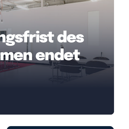
gsfrist des
remen endet