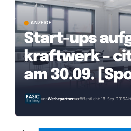
ANZEIGE
Start-ups auf
kraftwerk – c
am 30.09. [Sp
von
Werbepartner
Veröffentlicht: 18. Sep. 2015
Akt