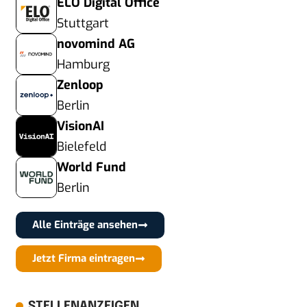
ELO Digital Office
Stuttgart
novomind AG
Hamburg
Zenloop
Berlin
VisionAI
Bielefeld
World Fund
Berlin
Alle Einträge ansehen
Jetzt Firma eintragen
STELLENANZEIGEN