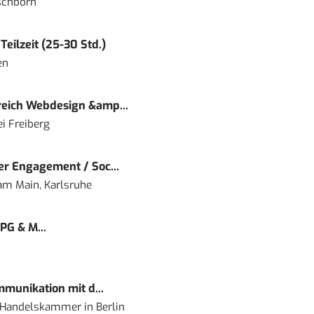
schborn
eilzeit (25-30 Std.)
en
eich Webdesign &amp...
i Freiberg
r Engagement / Soc...
 am Main, Karlsruhe
PG & M...
mmunikation mit d...
nd Handelskammer
in
Berlin