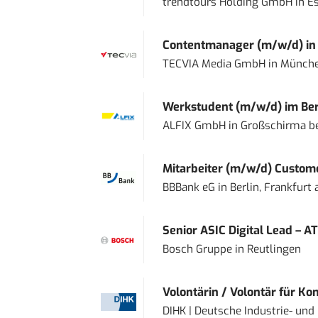
trendtours Holding GmbH
in
E
Contentmanager (m/w/d) in T
TECVIA Media GmbH
in
Münch
Werkstudent (m/w/d) im Ber
ALFIX GmbH
in
Großschirma be
Mitarbeiter (m/w/d) Custome
BBBank eG
in
Berlin, Frankfurt
Senior ASIC Digital Lead – AT
Bosch Gruppe
in
Reutlingen
Volontärin / Volontär für Ko
DIHK | Deutsche Industrie- u