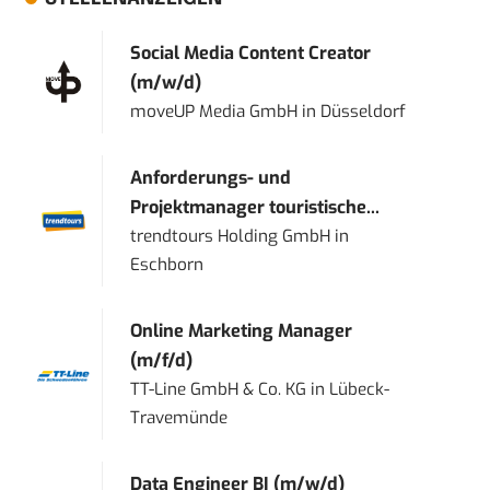
Social Media Content Creator
(m/w/d)
moveUP Media GmbH
in
Düsseldorf
Anforderungs- und
Projektmanager touristische...
trendtours Holding GmbH
in
Eschborn
Online Marketing Manager
(m/f/d)
TT-Line GmbH & Co. KG
in
Lübeck-
Travemünde
Data Engineer BI (m/w/d)