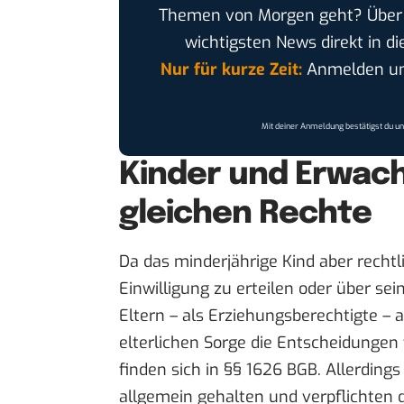
Themen von Morgen geht? Übe
wichtigsten News direkt in di
Nur für kurze Zeit:
Anmelden und
Mit deiner Anmeldung bestätigst du u
Kinder und Erwac
gleichen Rechte
Da das minderjährige Kind aber rechtli
Einwilligung zu erteilen oder über se
Eltern – als Erziehungsberechtigte –
elterlichen Sorge die Entscheidungen 
finden sich in §§ 1626 BGB. Allerdings
allgemein gehalten und verpflichten 