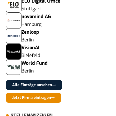
ELO Digital Office
Stuttgart
novomind AG
Hamburg
Zenloop
Berlin
VisionAI
Bielefeld
World Fund
Berlin
Alle Einträge ansehen
Jetzt Firma eintragen
STELLENANZEIGEN