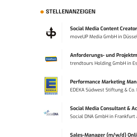
STELLENANZEIGEN
Social Media Content Creato
moveUP Media GmbH
in
Düsse
Anforderungs- und Projektma
trendtours Holding GmbH
in
E
Performance Marketing Mana
EDEKA Südwest Stiftung & Co.
Social Media Consultant & Ac
Social DNA GmbH
in
Frankfurt
Sales-Manager (m/w/d) Onl