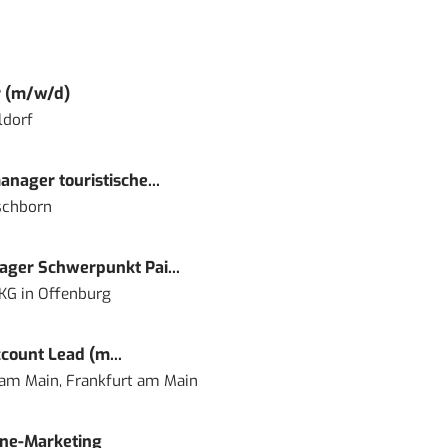
r (m/w/d)
ldorf
nager touristische...
schborn
ger Schwerpunkt Pai...
 KG
in
Offenburg
count Lead (m...
 am Main, Frankfurt am Main
ine-Marketing