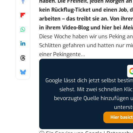
haben. Die Freiheit, jeden Morgen a
kein Rückflug-Ticket und einen Job, d
arbeiten – das treibt sie an. Von ihr
in
ihrem Video-Blog
und
hier
bei
Mei
Diese Woche haben wir uns Peking an
Schlitten gefahren und hatten nur 
einer Pekingente…
Google lässt dich jetzt selbst bes
siehst. Mit zwei schnellen Kli
bevorzugte Quelle hinzufügen 
unterst
Hier basic