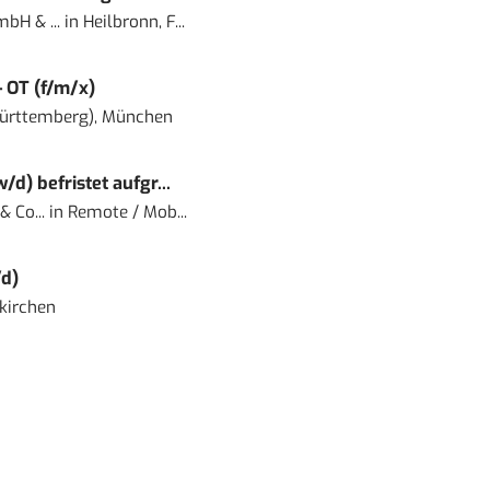
bH & ...
in
Heilbronn, F...
– OT (f/m/x)
ürttemberg), München
) befristet aufgr...
 Co...
in
Remote / Mob...
d)
kirchen