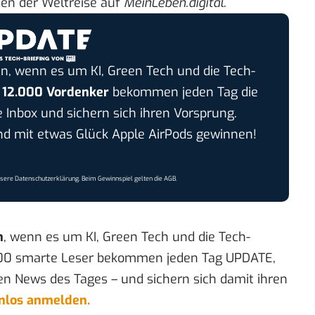
den
der Weltreise auf
MeinLeben.digital
.
n, wenn es um KI, Green Tech und die Tech-
r
12.000 Vordenker
bekommen jeden Tag die
e Inbox und sichern sich ihren Vorsprung.
 mit etwas Glück Apple AirPods gewinnen!
nsere
Datenschutzerklärung
. Beim Gewinnspiel gelten die
AGB
.
n
, wenn es um KI, Green Tech und die Tech-
00 smarte Leser bekommen jeden Tag UPDATE,
en News des Tages – und sichern sich damit ihren
enlos anmelden.