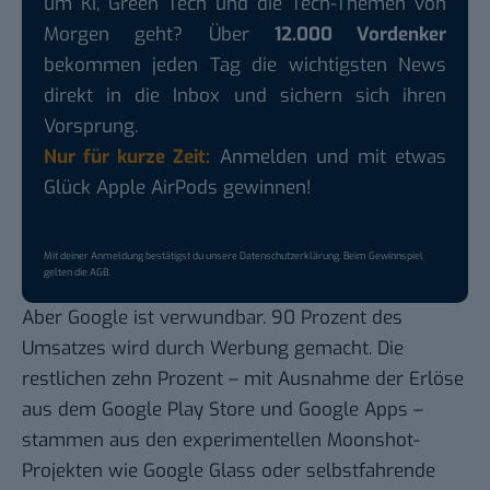
um KI, Green Tech und die Tech-Themen von
Morgen geht? Über
12.000 Vordenker
bekommen jeden Tag die wichtigsten News
direkt in die Inbox und sichern sich ihren
Vorsprung.
Nur für kurze Zeit:
Anmelden und mit etwas
Glück Apple AirPods gewinnen!
Mit deiner Anmeldung bestätigst du unsere
Datenschutzerklärung
. Beim Gewinnspiel
gelten die
AGB
.
Aber Google ist verwundbar.
90 Prozent
des
Umsatzes wird durch Werbung gemacht. Die
restlichen zehn Prozent – mit Ausnahme der Erlöse
aus dem Google Play Store und Google Apps –
stammen aus den experimentellen Moonshot-
Projekten wie Google Glass oder selbstfahrende