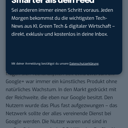
Smarter als dein Feed
Deutschland weitgehend unter dem Radar, war
allerdings bis zu seiner Einstellung vor zwei Jahren
Sei anderen immer einen Schritt voraus. Jeden
ein recht populäres Netzwerk in Indien und
Morgen bekommst du die wichtigsten Tech-
Brasilien. Bis Facebook es langsam aber sicher
News aus KI, Green Tech & digitaler Wirtschaft –
verdrängte und das obwohl Orkut bereits länger
direkt, exklusiv und kostenlos in deine Inbox.
am Markt war. Und Google Wave? Ein kurzweiliger
Versuch, die Email sozialer zu machen. Und dann
natürlich Google+.
Mit deiner Anmeldung bestätigst du unsere
Datenschutzerklärung
.
Ist Google+ tot, am sterben oder lebendig? Das
fragen sich Techanalysten seit etwa zwei Jahren.
Google+ war immer ein künstliches Produkt ohne
natürliches Wachstum. In den Markt gedrückt mit
der Reichweite, die eben nur Google besitzt. Den
Nutzern wurde das Plus fast aufgezwungen – das
Netzwerk sollte der alles vereinende Dienst bei
Google werden. Die Nutzer waren und sind in