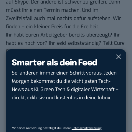
auf Skype. Der andere ist schwer zu greifen. Dann
müsst Ihr einen Termin machen. Und im
Zweifelsfall auch mal nachts dafür aufstehen. Wir
finden – ein kleiner Preis für die Freiheit.
Ihr habt Euren Arbeitgeber bereits überzeugt? Ihr
habt es noch vor? Ihr seid selbstständig? Teilt Eure
Erfahrungen mit uns.
Smarter als dein Feed
Sei anderen immer einen Schritt voraus. Jeden
Morgen bekommst du die wichtigsten Tech-
Google lässt dich jetzt selbst bestimmen,
News aus KI, Green Tech & digitaler Wirtschaft –
welche Quellen du in der Suche häufiger
direkt, exklusiv und kostenlos in deine Inbox.
siehst. Mit zwei schnellen Klicks kannst du
BASIC thinking kostenlos als bevorzugte
Quelle hinzufügen und damit unabhängigen
Tech-Journalismus unterstützen. Vielen Dank!
Mit deiner Anmeldung bestätigst du unsere
Datenschutzerklärung
.