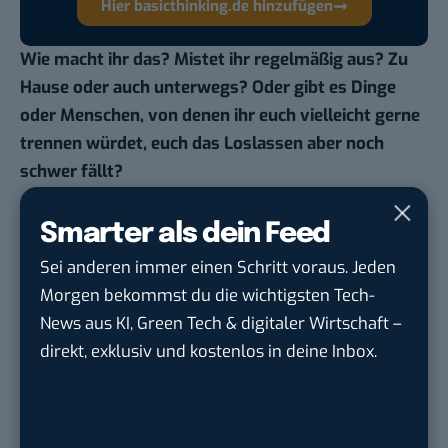
Hier basicthinking.de hinzufügen
Wie macht ihr das? Mistet ihr regelmäßig aus? Zu
Hause oder auch unterwegs? Oder gibt es Dinge
oder Menschen, von denen ihr euch vielleicht gerne
trennen würdet, euch das Loslassen aber noch
schwer fällt?
Du möchtest nicht abgehängt werden
, wenn es um
Smarter als dein Feed
KI, Green Tech und die Tech-Themen von Morgen
Sei anderen immer einen Schritt voraus. Jeden
geht? Über 12.000 smarte Leser bekommen jeden
Morgen bekommst du die wichtigsten Tech-
Tag UPDATE, unser Tech-Briefing mit den
News aus KI, Green Tech & digitaler Wirtschaft –
wichtigsten News des Tages – und sichern sich
direkt, exklusiv und kostenlos in deine Inbox.
damit ihren Vorsprung.
Hier kannst du dich
kostenlos anmelden.