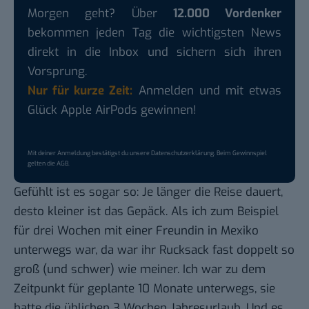
Morgen geht? Über
12.000 Vordenker
bekommen jeden Tag die wichtigsten News
direkt in die Inbox und sichern sich ihren
Vorsprung.
Nur für kurze Zeit:
Anmelden und mit etwas
Glück Apple AirPods gewinnen!
Mit deiner Anmeldung bestätigst du unsere
Datenschutzerklärung
. Beim Gewinnspiel
gelten die
AGB
.
Gefühlt ist es sogar so: Je länger die Reise dauert,
desto kleiner ist das Gepäck. Als ich zum Beispiel
für drei Wochen mit einer Freundin in Mexiko
unterwegs war, da war ihr Rucksack fast doppelt so
groß (und schwer) wie meiner. Ich war zu dem
Zeitpunkt für geplante 10 Monate unterwegs, sie
hatte die üblichen 3 Wochen Jahresurlaub. Und es