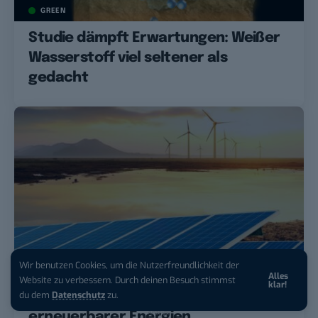
GREEN
Studie dämpft Erwartungen: Weißer
Wasserstoff viel seltener als
gedacht
Wir benutzen Cookies, um die Nutzerfreundlichkeit der
BREAK/THE NEWS
GREEN
Alles
iPhone 17 Pro sichern:
Für 1 € +
Website zu verbessern. Durch deinen Besuch stimmst
klar!
200 € Hardware-Bonus!
du dem
Datenschutz
zu.
EEG-Reform: Bund bremst Ausbau
Anzeige
erneuerbarer Energien