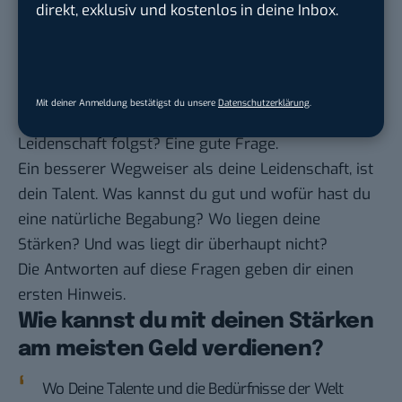
direkt, exklusiv und kostenlos in deine Inbox.
sogar langsam, dass eine Einstellung wie „Folge
deiner Leidenschaft“ ganz schön egoistisch ist.
Was nun? Wie kannst du als Webworker deine
Nische finden und ein saftiges Einkommen
Mit deiner Anmeldung bestätigst du unsere
Datenschutzerklärung
.
verdienen, wenn du nicht blindlings deiner
Leidenschaft folgst? Eine gute Frage.
Ein besserer Wegweiser als deine Leidenschaft, ist
dein Talent. Was kannst du gut und wofür hast du
eine natürliche Begabung? Wo liegen deine
Stärken? Und was liegt dir überhaupt nicht?
Die Antworten auf diese Fragen geben dir einen
ersten Hinweis.
Wie kannst du mit deinen Stärken
am meisten Geld verdienen?
Wo Deine Talente und die Bedürfnisse der Welt