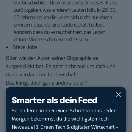
der Geschichte… Du musst etwas in diesen Fluss
zurückgeben, was anderen Leuten hilft. In 20, 30,
40 Jahren sollen die Leute sich nicht nur daran
erinnern, dass du eine Leidenschaft hattest,
sondern dass du versuchst hast, das Leben
deiner Mitmenschen zu verbessern.
Steve Jobs
Oder wie der Autor seiner Biographie es
ausgedrückt hat: Es geht nicht nur um dich und
deine verdammte Leidenschaft!
Das klingt doch ganz anders, oder?
Folge deinem Talent
Smarter als dein Feed
Vielleicht siehst du ein, dass du erstmal die
Sei anderen immer einen Schritt voraus. Jeden
Rechnungen bezahlen solltest. Und vielleicht wird
Morgen bekommst du die wichtigsten Tech-
dir klar, dass erfolgreiche Menschen nicht immer
News aus KI, Green Tech & digitaler Wirtschaft –
die volle Wahrheit erzählen. Vielleicht dämmert dir