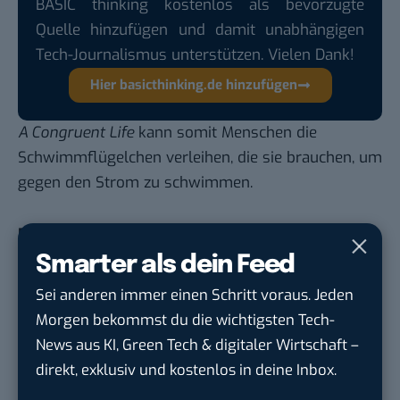
BASIC thinking kostenlos als bevorzugte
Quelle hinzufügen und damit unabhängigen
Tech-Journalismus unterstützen. Vielen Dank!
Hier basicthinking.de hinzufügen
A Congruent Life
kann somit Menschen die
Schwimmflügelchen verleihen, die sie brauchen, um
gegen den Strom zu schwimmen.
Du möchtest nicht abgehängt werden
, wenn es um
KI, Green Tech und die Tech-Themen von Morgen
Smarter als dein Feed
geht? Über 12.000 smarte Leser bekommen jeden
Sei anderen immer einen Schritt voraus. Jeden
Tag UPDATE, unser Tech-Briefing mit den
Morgen bekommst du die wichtigsten Tech-
wichtigsten News des Tages – und sichern sich
News aus KI, Green Tech & digitaler Wirtschaft –
damit ihren Vorsprung.
Hier kannst du dich
direkt, exklusiv und kostenlos in deine Inbox.
kostenlos anmelden.