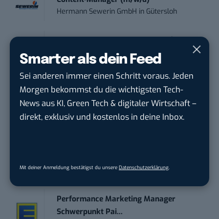
Hermann Sewerin GmbH
in
Gütersloh
Social Media – / Channel – Lead (...
EDEKA Südwest Stiftung & Co. KG
in
Smarter als dein Feed
Offenburg
Sei anderen immer einen Schritt voraus. Jeden
Morgen bekommst du die wichtigsten Tech-
Digital Forensic Analyst (f/m/d)
News aus KI, Green Tech & digitaler Wirtschaft –
ZEISS
in
Oberkochen (Baden-Württemberg),
direkt, exklusiv und kostenlos in deine Inbox.
München
Social Media Manager (w/m/d)
ENERVIE - Südwestfalen Energie und Wasser
Mit deiner Anmeldung bestätigst du unsere
Datenschutzerklärung
.
AG
in
Hagen
Performance Marketing Manager
Schwerpunkt Pai...