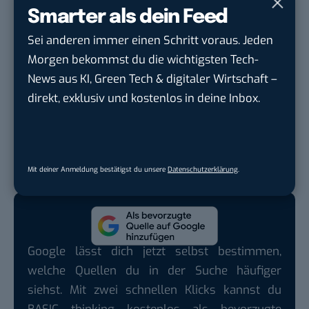
Pro-Vorteile.
Smarter als dein Feed
In Verbindung mit einem
Raspberry Pi
* am
Sei anderen immer einen Schritt voraus. Jeden
heimischen Router hat man eine private Dropbox,
Morgen bekommst du die wichtigsten Tech-
an die man locker eine externe Festplatte mit 2 TB
News aus KI, Green Tech & digitaler Wirtschaft –
hängen kann. Und wer seinen Webspace beim
direkt, exklusiv und kostenlos in deine Inbox.
extrem coolen Hoster Uberspace
laufen hat, kann
dort ebenfalls Resilio Sync installieren,
indem er
zum Beispiel dieser Anleitung folgt
. Auf der
Seite
des Herstellers
gibt es weitere Infos und natürlich
Mit deiner Anmeldung bestätigst du unsere
Datenschutzerklärung
.
die nötige Software zum Herunterladen.
Google lässt dich jetzt selbst bestimmen,
welche Quellen du in der Suche häufiger
siehst. Mit zwei schnellen Klicks kannst du