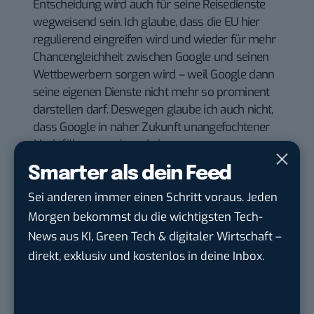
Entscheidung wird auch für seine Reisedienste
wegweisend sein. Ich glaube, dass die EU hier
regulierend eingreifen wird und wieder für mehr
Chancengleichheit zwischen Google und seinen
Wettbewerbern sorgen wird – weil Google dann
seine eigenen Dienste nicht mehr so prominent
darstellen darf. Deswegen glaube ich auch nicht,
dass Google in naher Zukunft unangefochtener
Marktführer werden wird.
Nur die besten Onlineanbieter
Smarter als dein Feed
überleben
Sei anderen immer einen Schritt voraus. Jeden
Morgen bekommst du die wichtigsten Tech-
Dennoch zeigt ihre Studie, dass der deutsche
News aus KI, Green Tech & digitaler Wirtschaft –
Onlinereisemarkt sich nicht ausruhen kann. Denn
direkt, exklusiv und kostenlos in deine Inbox.
Nutzer wollen genau das, was Google schon
ausprobiert: individuelle, unkomplizierte
Reiseplanung. Nach Meinung von Marion Rehor