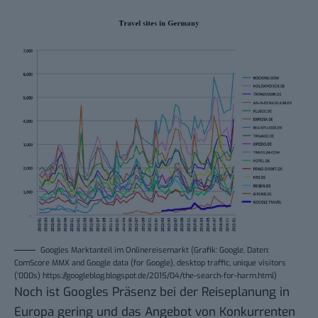
Googles Marktanteil im Onlinereisemarkt (Grafik: Google, Daten:
ComScore MMX and Google data (for Google), desktop traffic, unique visitors
(‘000s) https://googleblog.blogspot.de/2015/04/the-search-for-harm.html)
Noch ist Googles Präsenz bei der Reiseplanung in
Europa gering und das Angebot von Konkurrenten