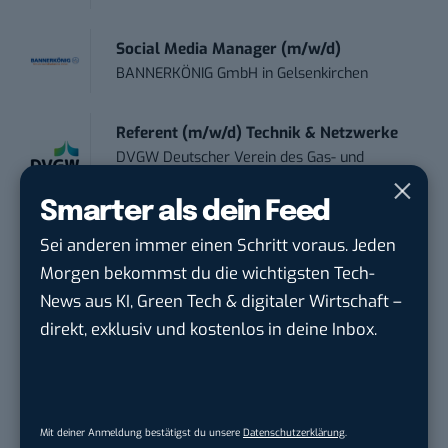
Social Media Manager (m/w/d)
BANNERKÖNIG GmbH
in
Gelsenkirchen
Referent (m/w/d) Technik & Netzwerke
DVGW Deutscher Verein des Gas- und
Wasserfac...
in
Bonn
Smarter als dein Feed
Social Media Manager / Content Creator
Sei anderen immer einen Schritt voraus. Jeden
(m/w/d)
Morgen bekommst du die wichtigsten Tech-
Dr. Meyer & Meyer-Peteaux New Media
News aus KI, Green Tech & digitaler Wirtschaft –
Compa...
in
Rastede
direkt, exklusiv und kostenlos in deine Inbox.
THEMEN:
Mit deiner Anmeldung bestätigst du unsere
Datenschutzerklärung
.
GAMING