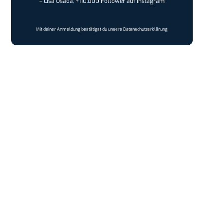
– Lisa Osada, +110.000 Follower auf Instagram
Mit deiner Anmeldung bestätigst du unsere
Datenschutzerklärung