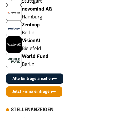
Stuttgart
novomind AG
Hamburg
Zenloop
Berlin
VisionAI
Bielefeld
World Fund
Berlin
Alle Einträge ansehen
Jetzt Firma eintragen
STELLENANZEIGEN