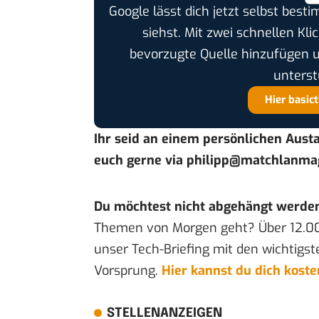
Google lässt dich jetzt selbst bes
siehst. Mit zwei schnellen Kli
bevorzugte Quelle hinzufügen 
unterst
Hier basic
Ihr seid an einem persönlichen Aust
euch gerne via
philipp@matchlanma
Du möchtest nicht abgehängt werde
Themen von Morgen geht? Über 12.0
unser Tech-Briefing mit den wichtigst
Vorsprung.
Hier kannst du dich kost
STELLENANZEIGEN