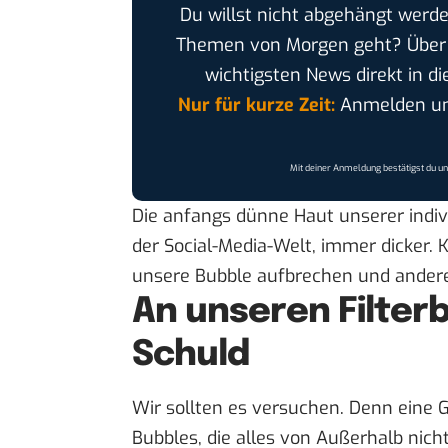
Du willst nicht abgehängt werde
Themen von Morgen geht? Übe
wichtigsten News direkt in di
Nur für kurze Zeit:
Anmelden und
Mit deiner Anmeldung bestätigst du u
Die anfangs dünne Haut unserer indivi
der Social-Media-Welt, immer dicker.
unsere Bubble aufbrechen und ander
An unseren Filterb
Schuld
Wir sollten es versuchen. Denn eine 
Bubbles, die alles von Außerhalb nicht