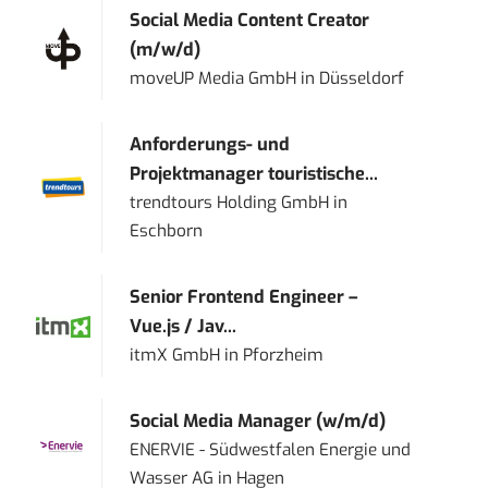
Social Media Content Creator
(m/w/d)
moveUP Media GmbH
in
Düsseldorf
Anforderungs- und
Projektmanager touristische...
trendtours Holding GmbH
in
Eschborn
Senior Frontend Engineer –
Vue.js / Jav...
itmX GmbH
in
Pforzheim
Social Media Manager (w/m/d)
ENERVIE - Südwestfalen Energie und
Wasser AG
in
Hagen