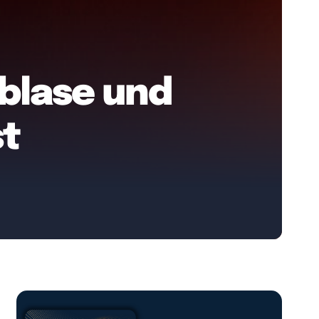
rblase und
st