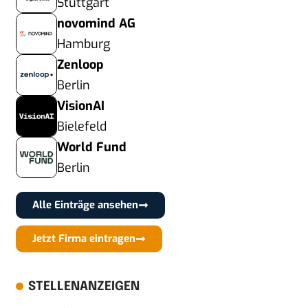
Stuttgart
novomind AG
Hamburg
Zenloop
Berlin
VisionAI
Bielefeld
World Fund
Berlin
Alle Einträge ansehen
Jetzt Firma eintragen
STELLENANZEIGEN