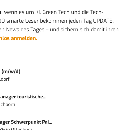
n
, wenn es um KI, Green Tech und die Tech-
00 smarte Leser bekommen jeden Tag UPDATE,
en News des Tages – und sichern sich damit ihren
enlos anmelden.
r (m/w/d)
ldorf
nager touristische...
schborn
ger Schwerpunkt Pai...
 KG
in
Offenburg