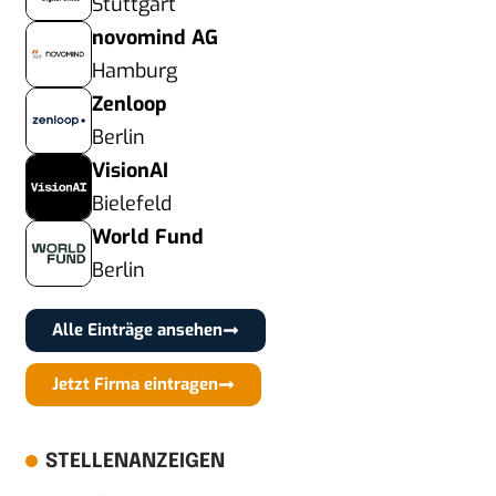
Stuttgart
novomind AG
Hamburg
Zenloop
Berlin
VisionAI
Bielefeld
World Fund
Berlin
Alle Einträge ansehen
Jetzt Firma eintragen
STELLENANZEIGEN