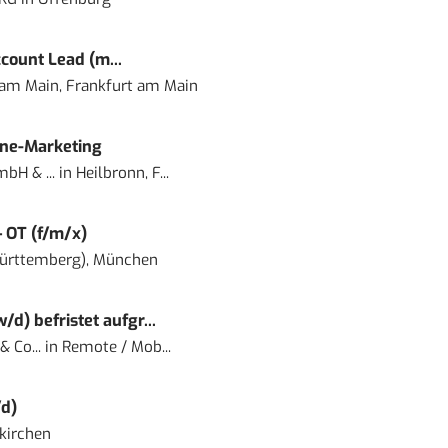
count Lead (m...
 am Main, Frankfurt am Main
ine-Marketing
bH & ...
in
Heilbronn, F...
– OT (f/m/x)
ürttemberg), München
) befristet aufgr...
 Co...
in
Remote / Mob...
d)
kirchen