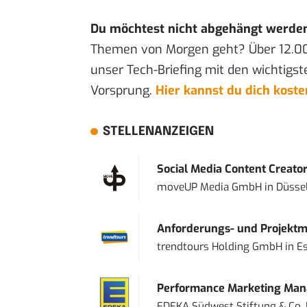
Du möchtest nicht abgehängt werde
Themen von Morgen geht? Über 12.0
unser Tech-Briefing mit den wichtigst
Vorsprung.
Hier kannst du dich kost
STELLENANZEIGEN
Social Media Content Creato
moveUP Media GmbH
in
Düsse
Anforderungs- und Projektma
trendtours Holding GmbH
in
E
Performance Marketing Mana
EDEKA Südwest Stiftung & Co.