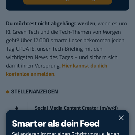
Du möchtest nicht abgehängt werden
, wenn es um
KI, Green Tech und die Tech-Themen von Morgen
geht? Über 12.000 smarte Leser bekommen jeden
Tag UPDATE, unser Tech-Briefing mit den
wichtigsten News des Tages – und sichern sich
damit ihren Vorsprung.
Hier kannst du dich
kostenlos anmelden.
STELLENANZEIGEN
Social Media Content Creator (m/w/d)
moveUP Media GmbH
in
Düsseldorf
Smarter als dein Feed
Anforderungs- und Projektmanager
Sei anderen immer einen Schritt voraus. Jeden