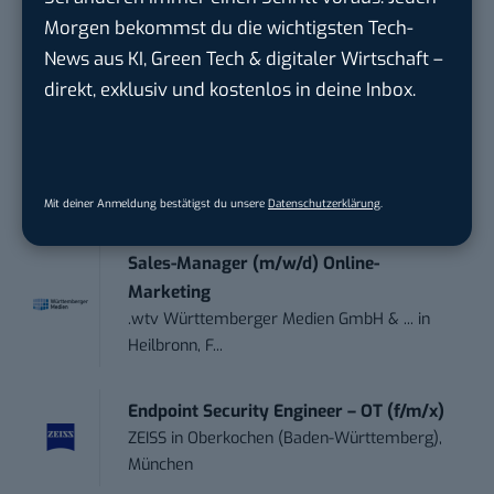
touristische...
Morgen bekommst du die wichtigsten Tech-
trendtours Holding GmbH
in
Eschborn
News aus KI, Green Tech & digitaler Wirtschaft –
direkt, exklusiv und kostenlos in deine Inbox.
Social Media Consultant & Account Lead
(m...
Social DNA GmbH
in
Frankfurt am Main,
Frankfurt am Main
Mit deiner Anmeldung bestätigst du unsere
Datenschutzerklärung
.
Sales-Manager (m/w/d) Online-
Marketing
.wtv Württemberger Medien GmbH & ...
in
Heilbronn, F...
Endpoint Security Engineer – OT (f/m/x)
ZEISS
in
Oberkochen (Baden-Württemberg),
München