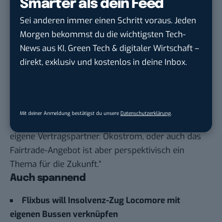
Smarter als dein Feed
Sei anderen immer einen Schritt voraus. Jeden
Morgen bekommst du die wichtigsten Tech-
News aus KI, Green Tech & digitaler Wirtschaft –
direkt, exklusiv und kostenlos in deine Inbox.
Was Kunden gefallen hatte, wird bei Flixbus aber
noch überdacht. Auf mehrmalige Nachfrage von
Mobility Mag sagte David Krebs nur so viel: „Zum
Betrieb mit Ökostrom können wir aktuell noch
Mit deiner Anmeldung bestätigst du unsere
Datenschutzerklärung
.
keine Aussage treffen. Locomore hatte hierzu
eigene Vertragspartner. Ökostrom, oder auch das
Fairtrade-Angebot ist aber perspektivisch ein
Thema für die Zukunft.“
Auch spannend
Flixbus will Insolvenz-Zug Locomore mit
eigenen Bussen verknüpfen