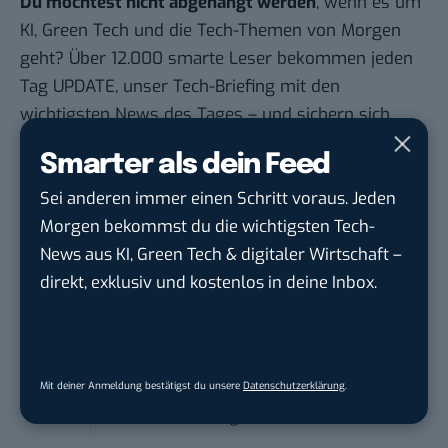
Du möchtest nicht abgehängt werden
, wenn es um
KI, Green Tech und die Tech-Themen von Morgen
geht? Über 12.000 smarte Leser bekommen jeden
Tag UPDATE, unser Tech-Briefing mit den
wichtigsten News des Tages – und sichern sich
damit ihren Vorsprung.
Hier kannst du dich
Smarter als dein Feed
kostenlos anmelden.
Sei anderen immer einen Schritt voraus. Jeden
Morgen bekommst du die wichtigsten Tech-
STELLENANZEIGEN
News aus KI, Green Tech & digitaler Wirtschaft –
direkt, exklusiv und kostenlos in deine Inbox.
Social Media Content Creator (m/w/d)
moveUP Media GmbH
in
Düsseldorf
Anforderungs- und Projektmanager
Mit deiner Anmeldung bestätigst du unsere
Datenschutzerklärung
.
touristische...
trendtours Holding GmbH
in
Eschborn