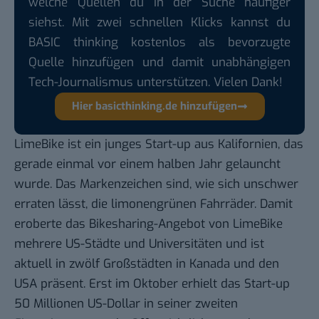
welche Quellen du in der Suche häufiger
siehst. Mit zwei schnellen Klicks kannst du
BASIC thinking kostenlos als bevorzugte
Quelle hinzufügen und damit unabhängigen
Tech-Journalismus unterstützen. Vielen Dank!
Hier basicthinking.de hinzufügen
LimeBike ist ein junges Start-up aus Kalifornien, das
gerade einmal vor einem halben Jahr gelauncht
wurde. Das Markenzeichen sind, wie sich unschwer
erraten lässt, die limonengrünen Fahrräder. Damit
eroberte das Bikesharing-Angebot von LimeBike
mehrere US-Städte und Universitäten und ist
aktuell in zwölf Großstädten in Kanada und den
USA präsent. Erst im Oktober erhielt das Start-up
50 Millionen US-Dollar
in seiner zweiten