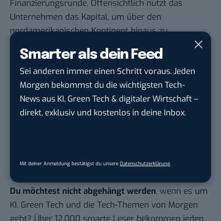
Finanzierungsrunde. Offensichtlich nutzt das
Unternehmen das Kapital, um über den
nordamerikanischen Kontinent hinaus zu
expandieren.
Smarter als dein Feed
Auch spannend:
Sei anderen immer einen Schritt voraus. Jeden
Vom Start-up zum Megaunternehmen: Der
Morgen bekommst du die wichtigsten Tech-
Erfolg von LimeBike erklärt
News aus KI, Green Tech & digitaler Wirtschaft –
Berliner Bikesharing im Praxistest: Lidl-Bike vs.
direkt, exklusiv und kostenlos in deine Inbox.
nextbike, was ist besser?
E-Bike, Pedelec oder S-Pedelec? Wir erklären die
Unterschiede
Mit deiner Anmeldung bestätigst du unsere
Datenschutzerklärung
.
Du möchtest nicht abgehängt werden
, wenn es um
KI, Green Tech und die Tech-Themen von Morgen
geht? Über 12.000 smarte Leser bekommen jeden