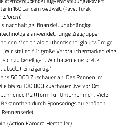
ie atemberaubende Flugveranstaltung aktiviert
er in 160 Ländern weltweit. (Pavel Turek,
aftsforum
)
als nachhaltige, finanziell unabhängige
entechnologie anwendet, junge Zielgruppen
 und den Medien als authentische, glaubwürdige
r: „Wir stellen für große Verbrauchermarken eine
 sich zu beteiligen. Wir haben eine breite
 absolut einzigartig.“
stens 50.000 Zuschauer an. Das Rennen im
ile bis zu 100.000 Zuschauer live vor Ort.
 spannende Plattform für Unternehmen. Viele
 Bekanntheit durch Sponsorings zu erhöhen:
er Rennenserie)
in (Action-Kamera-Hersteller)