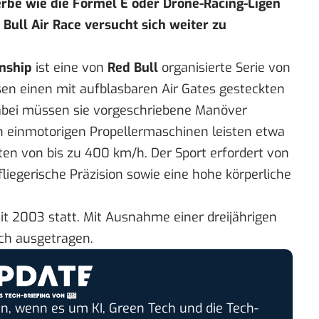
be wie die Formel E oder Drone-Racing-Ligen
Bull Air Race versucht sich weiter zu
nship
ist eine von
Red Bull
organisierte Serie von
sen einen mit aufblasbaren Air Gates gesteckten
Dabei müssen sie vorgeschriebene Manöver
n einmotorigen Propellermaschinen leisten etwa
en von bis zu 400 km/h. Der Sport erfordert von
fliegerische Präzision sowie eine hohe körperliche
eit 2003 statt. Mit Ausnahme einer dreijährigen
ich ausgetragen.
n, wenn es um KI, Green Tech und die Tech-