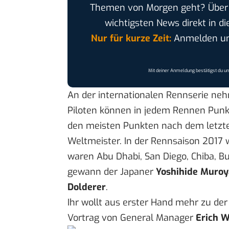
Themen von Morgen geht? Übe
wichtigsten News direkt in di
Nur für kurze Zeit:
Anmelden und
Mit deiner Anmeldung bestätigst du u
An der internationalen Rennserie neh
Piloten können in jedem Rennen Punkt
den meisten Punkten nach dem letzte
Weltmeister. In der Rennsaison 2017 
waren Abu Dhabi, San Diego, Chiba, Bu
gewann der Japaner
Yoshihide Muroy
Dolderer
.
Ihr wollt aus erster Hand mehr zu de
Vortrag von General Manager
Erich W