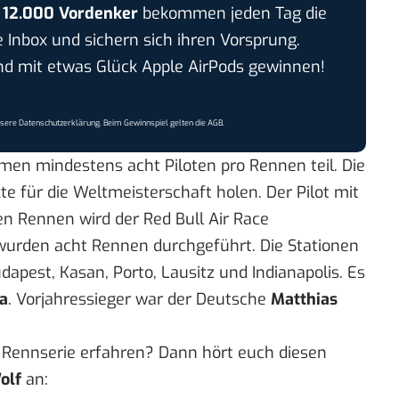
r
12.000 Vordenker
bekommen jeden Tag die
e Inbox und sichern sich ihren Vorsprung.
 mit etwas Glück Apple AirPods gewinnen!
nsere
Datenschutzerklärung
. Beim Gewinnspiel gelten die
AGB
.
men mindestens acht Piloten pro Rennen teil. Die
e für die Weltmeisterschaft holen. Der Pilot mit
n Rennen wird der Red Bull Air Race
wurden acht Rennen durchgeführt. Die Stationen
dapest, Kasan, Porto, Lausitz und Indianapolis. Es
a
. Vorjahressieger war der Deutsche
Matthias
r Rennserie erfahren? Dann hört euch diesen
olf
an: