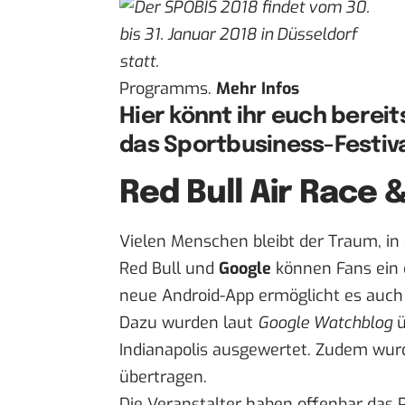
Programms.
Mehr Infos
Hier
könnt ihr euch bereits
das Sportbusiness-Festiva
Red Bull Air Race
Vielen Menschen bleibt der Traum, in
Red Bull und
Google
können Fans ein 
neue Android-App ermöglicht es auch 
Dazu wurden laut
Google Watchblog
ü
Indianapolis
ausgewertet
. Zudem wurd
übertragen.
Die Veranstalter haben offenbar das P