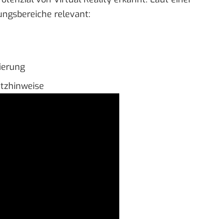
dungsbereiche
relevant
:
ierung
utzhinweise