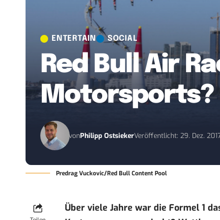
ENTERTAIN
SOCIAL
Red Bull Air R
Motorsports?
von
Philipp Ostsieker
Veröffentlicht: 29. Dez. 201
Predrag Vuckovic/Red Bull Content Pool
Über viele Jahre war die Formel 1 d