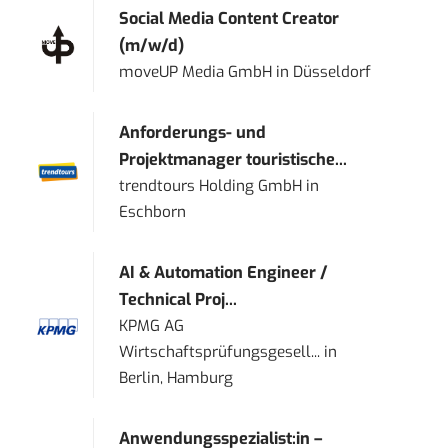
Social Media Content Creator
(m/w/d)
moveUP Media GmbH
in
Düsseldorf
Anforderungs- und
Projektmanager touristische...
trendtours Holding GmbH
in
Eschborn
AI & Automation Engineer /
Technical Proj...
KPMG AG
Wirtschaftsprüfungsgesell...
in
Berlin, Hamburg
Anwendungsspezialist:in –