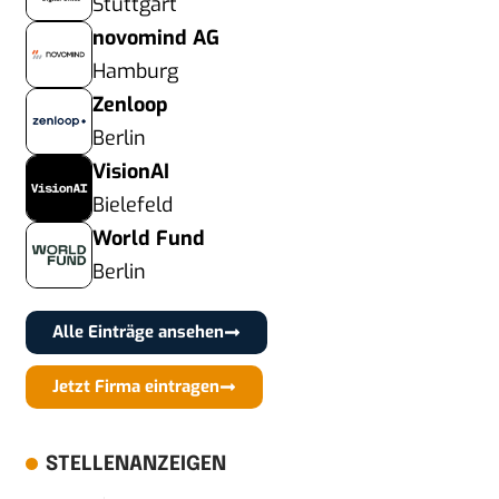
Stuttgart
novomind AG
Hamburg
Zenloop
Berlin
VisionAI
Bielefeld
World Fund
Berlin
Alle Einträge ansehen
Jetzt Firma eintragen
STELLENANZEIGEN