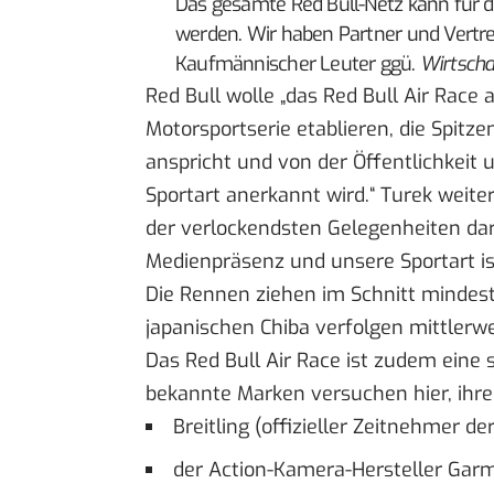
Das gesamte Red Bull-Netz kann für d
werden. Wir haben Partner und Vertret
Kaufmännischer Leuter ggü.
Wirtsch
Red Bull wolle „das Red Bull Air Race 
Motorsportserie etablieren, die Spitz
anspricht und von der Öffentlichkeit
Sportart anerkannt wird.“ Turek weite
der verlockendsten Gelegenheiten dar,
Medienpräsenz und unsere Sportart ist
Die Rennen ziehen im Schnitt minde
japanischen Chiba verfolgen mittlerwe
Das Red Bull Air Race ist zudem eine
bekannte Marken versuchen hier, ihre
Breitling (offizieller Zeitnehmer d
der Action-Kamera-Hersteller Garm