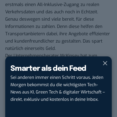
erstmals einen All-Inklusive-Zugang zu realen
Verkehrsdaten und das auch noch in Echtzeit.
Genau deswegen sind viele
bereit, für diese
Informationen zu zahlen
. Denn diese helfen den
Transportanbietern dabei, ihre Angebote effizienter
und kundenfreundlicher zu gestalten. Das spart
natürlich einerseits Geld.
Der Unternehmensberater McKinsey hat zum
Beispiel
errechnet
, dass Verspätungen am
Smarter als dein Feed
Flughafen die US-Wirtschaft mit 6 Milliarden US-
Sei anderen immer einen Schritt voraus. Jeden
Dollar belastet. In Europa machen die Kosten für
Morgen bekommst du die wichtigsten Tech-
Staus sogar 1% des Bruttoinlandsproduktes aus.
News aus KI, Green Tech & digitaler Wirtschaft –
Eine effizientere Infrastruktur könnte dagegen nach
direkt, exklusiv und kostenlos in deine Inbox.
Einschätzung von McKinsey
jährlich bis zu 400
Milliarden US-Dollar einsparen
.
Können Daten den Transport