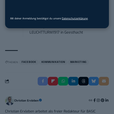
Karlsruhe
Mit deiner Anmeldung bestätigst du unsere
Datenschutzerklärung
.
Content Manager (m/w/g) mit
Schwerpunkt Socia...
LEUCHTTURM1917
in
Geesthacht
THEMEN:
FACEBOOK
KOMMUNIKATION
MARKETING
Christian Erxleben
Christian Erxleben arbeitet als freier Redakteur für BASIC