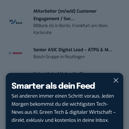
Mitarbeiter (m/w/d) Customer
Engagement / Soc...
BBBank eG
in
Berlin, Frankfurt am Main,
Karlsruhe
Senior ASIC Digital Lead – ATPG & M...
Bosch Gruppe
in
Reutlingen
Volontärin / Volontär für
Kommunikation mit d...
Smarter als dein Feed
DIHK | Deutsche Industrie- und
Handelskammer
in
Berlin
Sei anderen immer einen Schritt voraus. Jeden
Morgen bekommst du die wichtigsten Tech-
News aus KI, Green Tech & digitaler Wirtschaft –
Teamleiter (m/w/d) Customer
direkt, exklusiv und kostenlos in deine Inbox.
Engagement / Soci...
BBBank eG
in
Berlin, Frankfurt am Main,