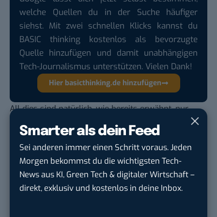
welche Quellen du in der Suche häufiger
siehst. Mit zwei schnellen Klicks kannst du
BASIC thinking kostenlos als bevorzugte
Quelle hinzufügen und damit unabhängigen
Tech-Journalismus unterstützen. Vielen Dank!
Hier basicthinking.de hinzufügen
All dies sind natürlich, wie bereits erwähnt, nur
Empfehlungen. Welche dieser Ratschläge der
Smarter als dein Feed
Gesetzgeber umsetzt, wenn überhaupt, bleibt
Sei anderen immer einen Schritt voraus. Jeden
abzuwarten. Die Empfehlungen aller Arbeitskreise
Morgen bekommst du die wichtigsten Tech-
aus dem VGT könnt ihr
hier
nachlesen.
News aus KI, Green Tech & digitaler Wirtschaft –
Auch spannend:
direkt, exklusiv und kostenlos in deine Inbox.
Mit der „Moral Machine“ über Leben und Tod im
Straßenverkehr entscheiden