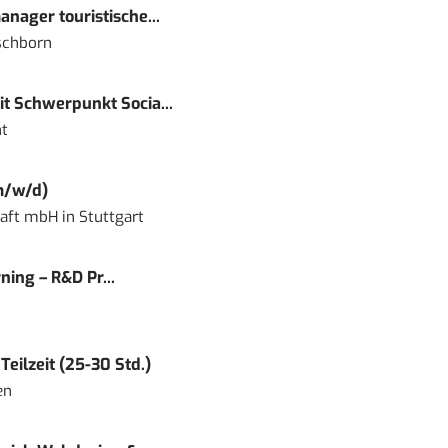
nager touristische...
schborn
t Schwerpunkt Socia...
t
m/w/d)
haft mbH
in
Stuttgart
ning – R&D Pr...
eilzeit (25-30 Std.)
en