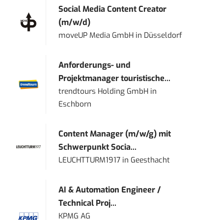
Social Media Content Creator
(m/w/d)
moveUP Media GmbH
in
Düsseldorf
Anforderungs- und
Projektmanager touristische...
trendtours Holding GmbH
in
Eschborn
Content Manager (m/w/g) mit
Schwerpunkt Socia...
LEUCHTTURM1917
in
Geesthacht
AI & Automation Engineer /
Technical Proj...
KPMG AG