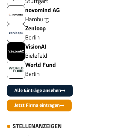
Stuttgart
novomind AG
Hamburg
Zenloop
Berlin
VisionAI
Bielefeld
World Fund
Berlin
Alle Einträge ansehen
Jetzt Firma eintragen
STELLENANZEIGEN