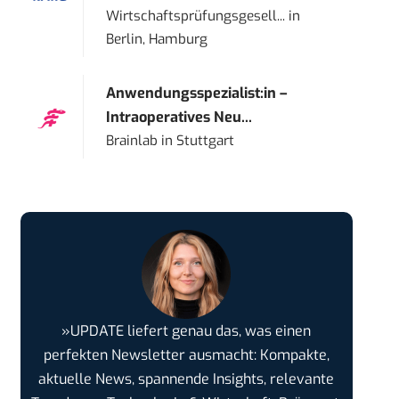
Wirtschaftsprüfungsgesell...
in
Berlin, Hamburg
Anwendungsspezialist:in –
Intraoperatives Neu...
Brainlab
in
Stuttgart
»UPDATE liefert genau das, was einen
perfekten Newsletter ausmacht: Kompakte,
aktuelle News, spannende Insights, relevante