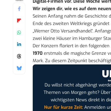
Teilen
Digital-Firmen
vor. Diese Woche werfe
Wir zeigen dir, wie es auf dem neue
Seinen Anfang nahm die Geschichte 
Ende des zweiten Weltkriegs gründet 
„Werner Otto Versandhandel“. Anfangs
zwei kleine Häuser im Hamburger Stad
Der Konzern floriert in den folgende
1970
erstmals die magische Grenze vo
Mark. Zu diesem Zeitpunkt beschäftigt
Du willst nicht abgehängt werde
Themen von Morgen geht? Übe
wichtigsten News direkt in di
Nur für kurze Zeit:
Anmelden und