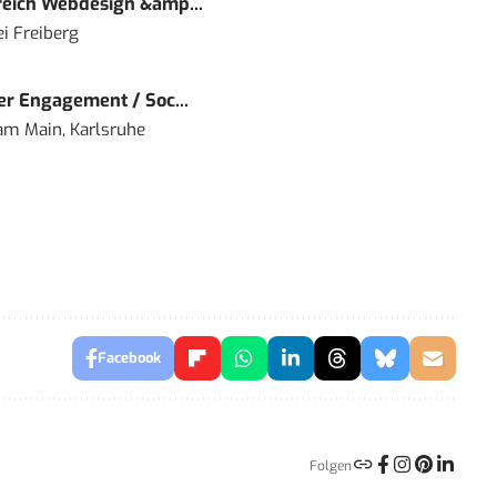
eich Webdesign &amp...
i Freiberg
r Engagement / Soc...
 am Main, Karlsruhe
Facebook
Folgen