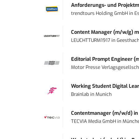
Anforderungs- und Projektma
trendtours Holding GmbH
in
E
Content Manager (m/w/g) mi
LEUCHTTURM1917
in
Geesthach
Editorial Prompt Engineer (
Motor Presse Verlagsgesellsc
Working Student Digital Lear
Brainlab
in
Munich
Contentmanager (m/w/d) in T
TECVIA Media GmbH
in
Münch