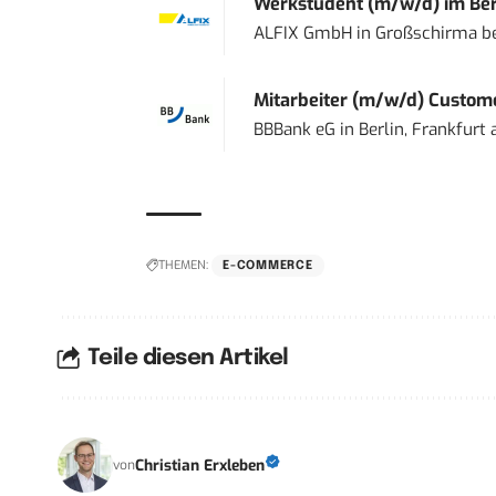
Werkstudent (m/w/d) im Ber
ALFIX GmbH
in
Großschirma be
Mitarbeiter (m/w/d) Custome
BBBank eG
in
Berlin, Frankfurt
THEMEN:
E-COMMERCE
Teile diesen Artikel
Christian Erxleben
von