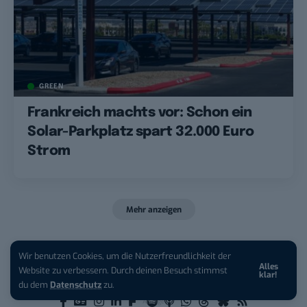
GREEN
Frankreich machts vor: Schon ein
Solar-Parkplatz spart 32.000 Euro
Strom
Mehr anzeigen
Wir benutzen Cookies, um die Nutzerfreundlichkeit der
Alles
iPhone 17 Pro sichern:
Für 1 € +
Website zu verbessern. Durch deinen Besuch stimmst
klar!
200 € Hardware-Bonus!
du dem
Datenschutz
zu.
Anzeige