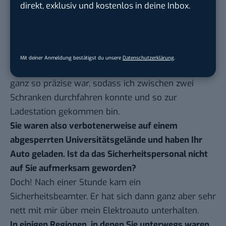
direkt, exklusiv und kostenlos in deine Inbox.
Dann bin ich um das Gelände gefahren und so
irgendwie zu dem Parkplatz gekommen, an dem die
Ladestation sein sollte. Dort habe ich gesehen, dass
auch alle Schranken geschlossen waren. Allerdings
Mit deiner Anmeldung bestätigst du unsere
Datenschutzerklärung
.
hatte ich dann das Glück, dass die Absperrung nicht
ganz so präzise war, sodass ich zwischen zwei
Schranken durchfahren konnte und so zur
Ladestation gekommen bin.
Sie waren also verbotenerweise auf einem
abgesperrten Universitätsgelände und haben Ihr
Auto geladen. Ist da das Sicherheitspersonal nicht
auf Sie aufmerksam geworden?
Doch! Nach einer Stunde kam ein
Sicherheitsbeamter. Er hat sich dann ganz aber sehr
nett mit mir über mein Elektroauto unterhalten.
In einigen Regionen, in denen Sie unterwegs waren,