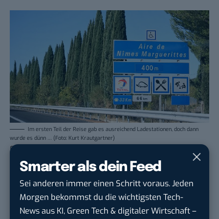
Im ersten Teil der Reise gab es ausreichend Ladestationen, doch dann
wurde es dünn … (Foto: Kurt Krautgartner)
Ein weiteres ungewöhnliches Ladeerlebnis war auf
dem Universitätsgelände von Almería. Diese
Smarter als dein Feed
Ladestation hatte ich im Verzeichnis gefunden, nur
Sei anderen immer einen Schritt voraus. Jeden
habe ich dann bei meiner Ankunft festgestellt, dass
Morgen bekommst du die wichtigsten Tech-
die Zufahrtstore gesperrt waren. Es war Sonntag
News aus KI, Green Tech & digitaler Wirtschaft –
und da war natürlich niemand an der Uni.