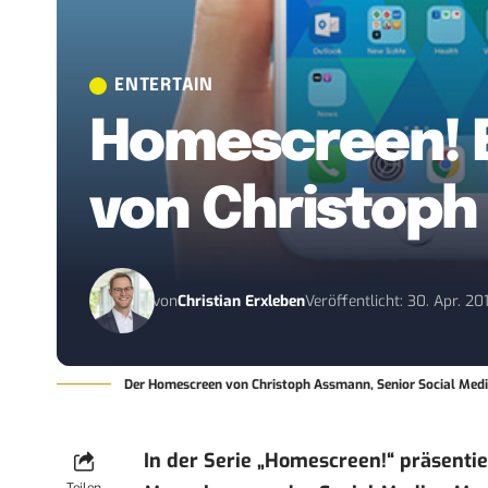
ENTERTAIN
Homescreen! E
von Christop
von
Christian Erxleben
Veröffentlicht: 30. Apr. 20
Der Homescreen von Christoph Assmann, Senior Social Medi
In der Serie „Homescreen!“ präsenti