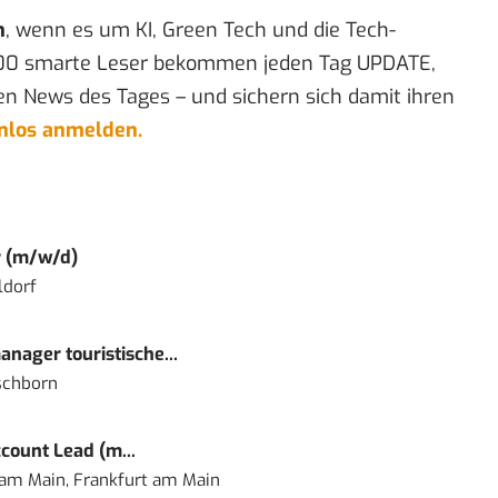
n
, wenn es um KI, Green Tech und die Tech-
00 smarte Leser bekommen jeden Tag UPDATE,
en News des Tages – und sichern sich damit ihren
enlos anmelden.
r (m/w/d)
ldorf
nager touristische...
schborn
count Lead (m...
 am Main, Frankfurt am Main