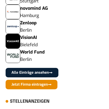
Stuttgart
novomind AG
Hamburg
Zenloop
Berlin
VisionAI
Bielefeld
World Fund
Berlin
Alle Einträge ansehen
Jetzt Firma eintragen
STELLENANZEIGEN