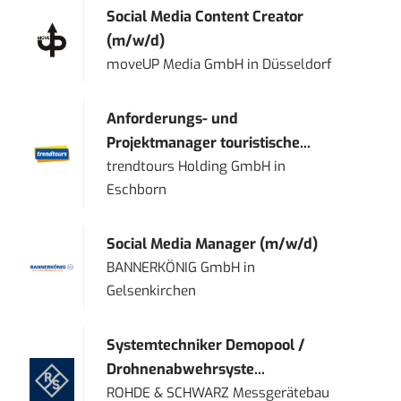
Social Media Content Creator
(m/w/d)
moveUP Media GmbH
in
Düsseldorf
Anforderungs- und
Projektmanager touristische...
trendtours Holding GmbH
in
Eschborn
Social Media Manager (m/w/d)
BANNERKÖNIG GmbH
in
Gelsenkirchen
Systemtechniker Demopool /
Drohnenabwehrsyste...
ROHDE & SCHWARZ Messgerätebau