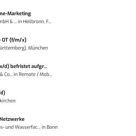
ine-Marketing
bH & ...
in
Heilbronn, F...
– OT (f/m/x)
ürttemberg), München
) befristet aufgr...
 Co...
in
Remote / Mob...
d)
kirchen
 Netzwerke
- und Wasserfac...
in
Bonn