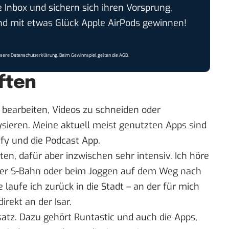
e Inbox und sichern sich ihren Vorsprung.
 mit etwas Glück Apple AirPods gewinnen!
nsere
Datenschutzerklärung
. Beim Gewinnspiel gelten die
AGB
.
ften
u bearbeiten, Videos zu schneiden oder
sieren. Meine aktuell meist genutzten Apps sind
ify
und die Podcast App.
ten, dafür aber inzwischen sehr intensiv. Ich höre
 der S-Bahn oder beim Joggen auf dem Weg nach
aufe ich zurück in die Stadt – an der für mich
rekt an der Isar.
satz. Dazu gehört
Runtastic
und auch die Apps,