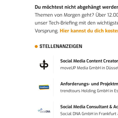
Du möchtest nicht abgehängt werde
Themen von Morgen geht? Über 12.0
unser Tech-Briefing mit den wichtigst
Vorsprung.
Hier kannst du dich kost
STELLENANZEIGEN
Social Media Content Creato
moveUP Media GmbH
in
Düsse
Anforderungs- und Projektma
trendtours Holding GmbH
in
E
Social Media Consultant & Ac
Social DNA GmbH
in
Frankfurt